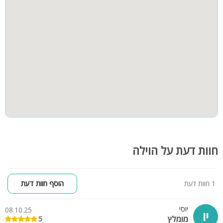
- אינטרנט אלחוטי לשימוש חופשי
המתחם החיצוני:
- בריכת שחיה צלולה מחוממת ומגודרת עם מפל מים
- פינת ברביקיו
- פינת אוכל מרווחת מאבן
- מגוון פינות ישיבה, ופינות שיזוף לנוחיותכם
קהל היעד:
וילה מיקונוס נתניה מותאמת לאירוח של קבוצות, משפחות, ציבור דתי,
זוגות, ולמסיבת רווקות סולידית
עד 16 אורחים בוילה בנוחות מירבית
חוות דעת על הוילה
1 חוות דעת
הוסף חוות דעת
יוסי
08.10.25
יו
מומלץ
5