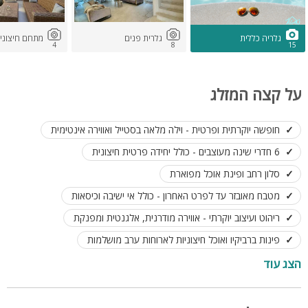
גלריה כללית
גלרית פנים
מתחם חיצוני
4
8
15
על קצה המזלג
חופשה יוקרתית ופרטית - וילה מלאה בסטייל ואווירה אינטימית
6 חדרי שינה מעוצבים - כולל יחידה פרטית חיצונית
סלון רחב ופינת אוכל מפוארת
מטבח מאובזר עד לפרט האחרון - כולל אי ישיבה וכיסאות
ריהוט ועיצוב יוקרתי - אווירה מודרנית, אלגנטית ומפנקת
פינות ברביקיו ואוכל חיצוניות לארוחות ערב מושלמות
בריכת שחיה מחוממת ומגודרת עם מפל מים ופינות שיזוף
הצג עוד
חנייה פרטית לנוחיות האורחים
קיים מרחב מוגן בוילה
מותאם לזוגות, משפחות, קבוצות, ציבור דתי ומסיבות רווקות סולידיות