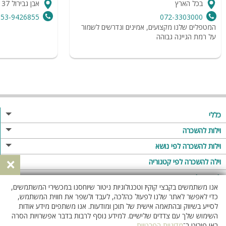
בכל הארץ
אבן גבירול 137, תל אביב
053-9426855
072-3303000
המטפלים שלנו מקצועים, אמינים ונדרשים לשמור
על רמת הגיינה גבוהה
כללי
מגזין
וילות להשכרה
פרסום באתר
וילות בצפון
וילות להשכרה לפי נושא
×
תקנון
וילות במרכז
וילה לזוגות
וילה להשכרה לפי קטגוריה
מדיניות פרטיות
וילות בדרום
וילות למשפחות
וילות עם בריכה
לופטים להשכרה
אנו משתמשים בקבצי קוקיז וטכנולוגיות ניטור שיוחסנו במכשירי המשתמשים,
וילות באילת
וילות לציבור הדתי
וילה עם בריכה מחוממת
לופט
כדי לאפשר לאתר שלנו לפעול כהלכה, לעבד ולשפר את חווית המשתמש,
וילות בשרון
לסייע בשיווק ובהתאמה אישית של תוכן ומודעות. אנו משתפים מידע אודות
אירוח דרוזי
וילה עם בריכה מחוממת מקורה
לופטים בצפון
השימוש שלך עם צדדים שלישיים. למידע נוסף לרבות בדבר אפשרויות הסרה
וילות באזור החרמון
וילות למסיבות
וילות עם סאונה
לופטים בדרום
ראו פירוט ב־
מדיניות הפרטיות
.