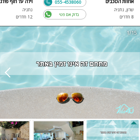
אחוזת הכוכבים
וילה על חוף פולג
055-4538060
שרון, נתניה
נתניה
בדוק אם פנוי
8 חדרים
12 חדרים
1/15