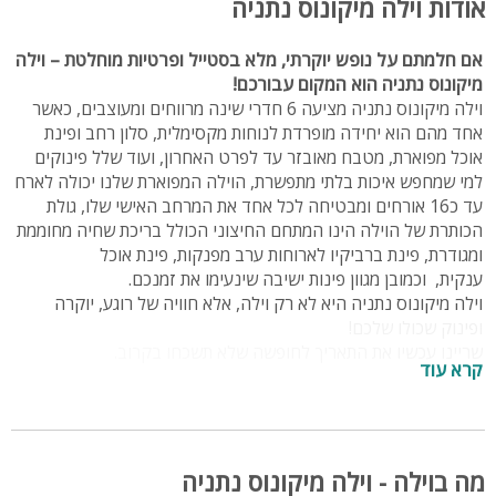
אודות וילה מיקונוס נתניה
עד 16 אורחים
אם חלמתם על נופש יוקרתי, מלא בסטייל ופרטיות מוחלטת – וילה
מיקונוס נתניה הוא המקום עבורכם!
וילה מיקונוס נתניה מציעה 6 חדרי שינה מרווחים ומעוצבים, כאשר
אחד מהם הוא יחידה מופרדת לנוחות מקסימלית, סלון רחב ופינת
אוכל מפוארת, מטבח מאובזר עד לפרט האחרון, ועוד שלל פינוקים
למי שמחפש איכות בלתי מתפשרת, הוילה המפוארת שלנו יכולה לארח
עד כ16 אורחים ומבטיחה לכל אחד את המרחב האישי שלו, גולת
הכותרת של הוילה הינו המתחם החיצוני הכולל בריכת שחיה מחוממת
ומגודרת, פינת ברביקיו לארוחות ערב מפנקות, פינת אוכל
ענקית, וכמובן מגוון פינות ישיבה שינעימו את זמנכם.
וילה מיקונוס נתניה היא לא רק וילה, אלא חוויה של רוגע, יוקרה
ופינוק שכולו שלכם!
שריינו עכשיו את התאריך לחופשה שלא תשכחו בקרוב.
קרא עוד
מיקום:
אזור השרון, נתניה
לידיעת האורחים:
מה בוילה - וילה מיקונוס נתניה