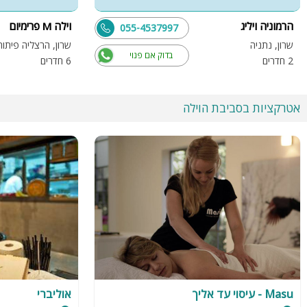
הרמוניה ויליג
וילה M פרימיום
055-4537997
שרון, נתניה
שרון, הרצליה פיתוח
בדוק אם פנוי
2 חדרים
6 חדרים
אטרקציות בסביבת הוילה
Masu - עיסוי עד אליך
אוליברי