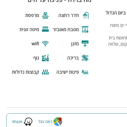
ביום הגדול
חדר רחצה
מרפסת
ה
עם נוף ים פתוח
מטבח מאובזר
מיטה זוגית
תחושת בית
מזגן
wifi
ום, שלווה
בריכה
נוף
פינות ישיבה
קבוצות גדולות
חדרי שינה
ניווט גוגל
Waze