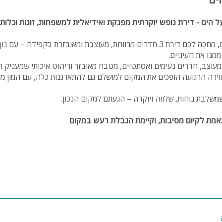
ספא
 הים - דירת נופש יוקרתית מפנקת ואידיאלית למשפחות, זוגות וכלות 
עמדת טעינ
בקומה ה17, מול קו המים, מחכה לכם דירת 3 חדרים מרווחת, מעוצבת ומאובזרת בקפידה – 
לרכב חשמלי
מנו את העיניים.
ומעוצב, חדרים נעימים ואסתטיים, מטבח מאובזר וריהוט איכותי שמעניק 
ווירה הרגועה הופכים את המקום למושלם גם להתארגנות כלה, עם המון מק
שלבת נוחות, שלווה ויוקרה – הגעתם למקום הנכון.
ותאמת לקיום מסיבות, וקיימת הגבלת רעש במקום
סעדות ובתי קפה