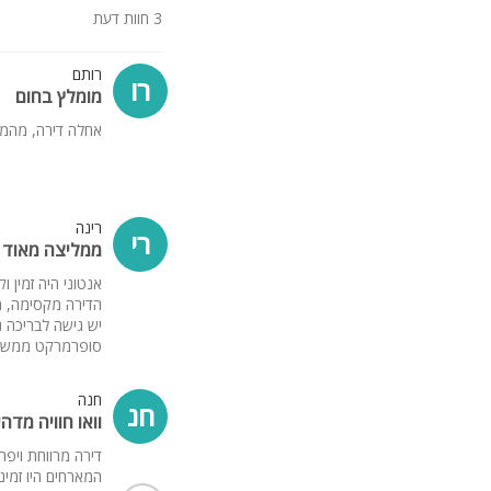
קהל היעד:
3 חוות דעת
זוגות, משפחות, ציבור דתי, 
רותם
רו
מומלץ בחום
אחלה דירה, מהממ
רינה
רי
ממליצה מאוד
אנטוני היה זמין 
הדירה מקסימה, מ
יש גישה לבריכה נ
סופרמרקט ממש לי
חנה
חנ
וואו חוויה מדה
דירה מרווחת ויפה
המארחים היו זמינ