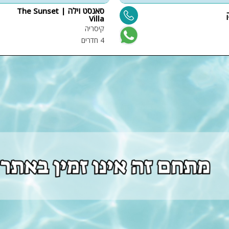
פלייסטיישן
סאנסט וילה | The Sunset
Villa
Xbox
קיסריה
4 חדרים
ארוחת בוקר
שולחן פוקר
מקרן
גישה לנכים
קבוצות גדול
בריכה מקור
מסך lcd
מרפסת
מטבח
משפחות
גדולות