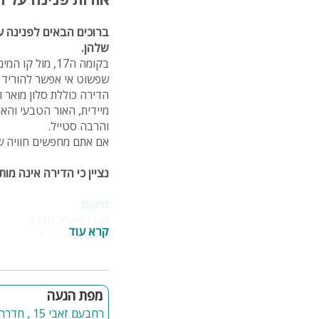
ברוכים הבאים לפנינה על
שלהן.
שפשוט אי אפשר להוריד מ
הדירה כוללת סלון מואר 
מיידית, האור הטבעי והא
והרבה סטייל.
אם אתם מחפשים חוויה שמ
נציין כי הדירה אינה מ
מיקום:
מרכז הארץ, חדרה
קרא עוד
רחבעם זאבי 15
בסביבת המקום:
חוף הים אולגה, טיילת, מ
מפת הגעה
רחבעם זאבי 15 , חדרה
פנים הדירה: