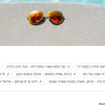
מיטה זוגית
פינת אוכל
wifi
hot
מחירים
בזול
בתי נופש
וב מודרני בקומה 17
נוף פתוח ועוצר נשימה לים – מכל פינה בדירה
שולחן פול
 ישיבה מול הים
בריכת שחייה במתחם – פעילה בעונות הקיץ
Wi-Fi חופשי ומיזוג אוויר ב
הוקי אוויר
 כלה - מרחב, תאורה טבעית ואווירה שקטה
לינה עד 8 אורחים – אידיאלי למשפחות, זוגות והציבור הדתי
חדר קולנוע
שף
נוף
ים