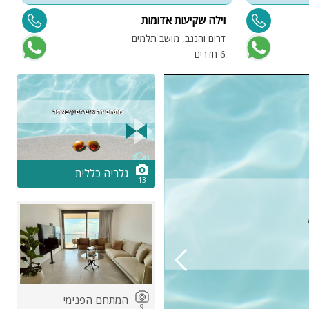
וילה שקיעות אדומות
ו
דרום והנגב, מושב תלמים
ת
6 חדרים
6 
2/13
ות
גלריה כללית
13
ה
המתחם הפנימי
9