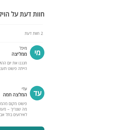
קהל יעד
:
חוות דעת על הויל
המתחם שלנו מושלם ליום ה
הצעות נישואין, ימי כיף, ו
2 חוות דעת
מיכל
מי
ממליצה
הייתה פשוט תענוג
עדי
עד
המלצה חמה
מה שצריך – מערכ
לאירועים בתל אבי