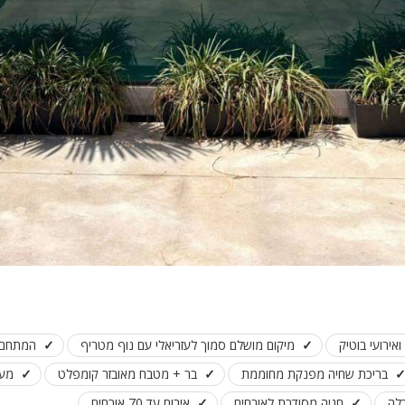
פלייסטיישן
Xbox
ארוחת בוקר
שולחן פוקר
מקרן
גישה לנכים
קבוצות גדול
בריכה מקור
מסך lcd
מרפסת
מטבח
ירועי בוטיק
מיקום מושלם סמוך לעזריאלי עם נוף מטריף
המתחם מת
משפחות
בריכת שחיה מפנקת מחוממת
בר + מטבח מאובזר קומפלט
מער
גדולות
לה
חניה מסודרת לאורחים
אירוח עד 70 אורחים