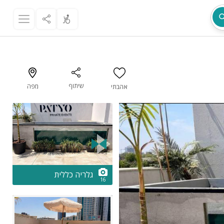
שיתוף
מפה
אהבתי
מת
2/16
גלריה כללית
16
ר