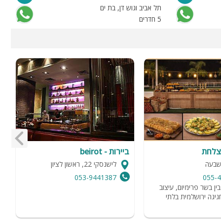
תל אביב וגוש דן, בת ים
ש
5 חדרים
1 
צלחת
ביירות - beirot
פ
שבעה
לישנסקי 22, ראשון לציון
053-9441387
055-
ין בשר פרימיום, עיצוב
מ
גיגה ירושלמית בלתי
ט