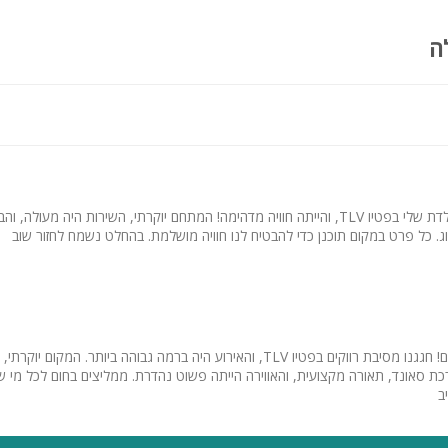
ה
תארגנות לכלה, מסיבות רווקים, מסיבות רווקות, ימי הולדת, חינות וחתונ
ועדי עובדים, הרמת כוסית, בר ובת מצווה ומגוון אירועים נוספים.
חגגנו את יום ההולדת שלי בפטיו TLV, והייתה חוויה מדהימה! המתחם יוקרתי, השירות היה מע
. כל פרט במקום תוכנן כדי להבטיח לנו חוויה מושלמת. בהחלט נשמח לחזור שוב
פשוט מקום מהמם! חגגנו מסיבת רווקים בפטיו TLV, והאירוע היה ברמה גבוהה ביותר. המקום
ת סאונד, תאורה מקצועית, והאווירה הייתה פשוט נהדרת. ממליצים בחום לכל מי
ב