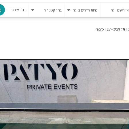
בחר איבזור
 אביב - Patyo TLV
מרחב מוגן
בריכה
בריכה מחומ
פינת מנגל
להשכרה
סאונה
קריוקי
גקוזי
שולחן סנוק