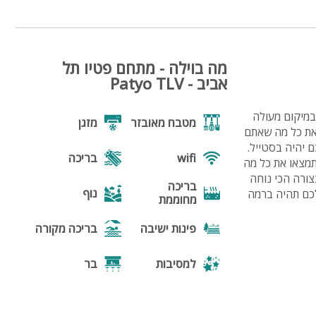
מה בוילה - מתחם פטיו תל
אביב - Patyo TLV
מתחם יוקרתי בתל אביב, במיקום מעולה
מטבח מאובזר
מזגן
וע בלתי נשכח. המתחם המשתרע על פני 200 מ"ר מציע את כל מה שאתם
 יהיה בסטייל.
wifi
בריכה
 מחפשים מקום למסיבת רווקות, ימי הולדת, מסיבות חברה או חתונה בוטיק – בפטיו TLV תמצאו את כל מה
צורה הכי נוחה
בריכה
נוף
לכם תהיה ברמה
מחוממת
פינות ישיבה
בריכה מקורה
למסיבות
בר