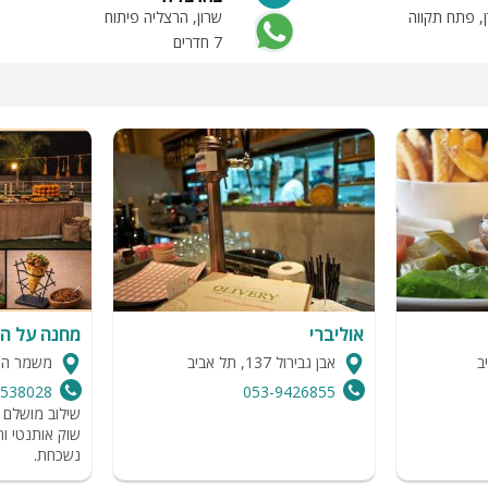
ן, פתח תקווה
שרון, הרצליה פיתוח
7 חדרים
אוליברי
מחנה על ה
אבן גבירול 137, תל אביב
משמר ה
4538028
053-9426855
שילוב מושלם ב
שוק אותנטי וח
נשכחת.