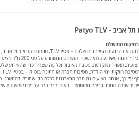
מיטה זוגית
פינת אוכל
יב - Patyo TLV
wifi
במיקום המושלם
hot
הגעתם למקום המושלם לחגוג את הרגעים המיוחדים שלכם – פטיו TLV. 
מחירים
ליד קניון עזריאלי, שבו תוכלו ליהנות מאיר
צועית, תאורה מתקדמת, מטבח מאובזר וכל מה שצריך כדי שהאירוע שלכם
בזול
אם אתם
סף על כך, אנחנו מציעים גם חדר התארגנות לכלה כדי שתוכלו להתארגן ב
בתי נופש
ינות ישיבה נוחות ובריכה מחוממת– דאגנו לכל דבר על מנת שהשהות ש
שולחן פול
הוקי אוויר
חדר קולנוע
שף
 -
נוף