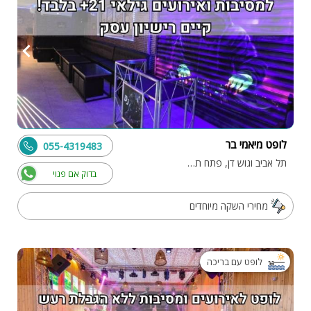
לופט מיאמי בר
055-4319483
תל אביב וגוש דן, פתח תקווה
בדוק אם פנוי
מחירי השקה מיוחדים
לופט עם בריכה