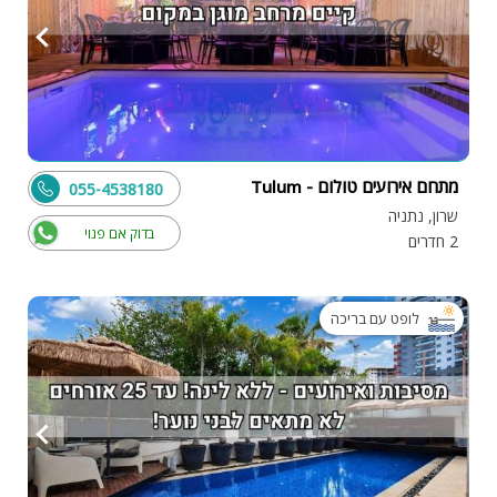
מתחם אירועים טולום - Tulum
055-4538180
שרון, נתניה
בדוק אם פנוי
2 חדרים
לופט עם בריכה