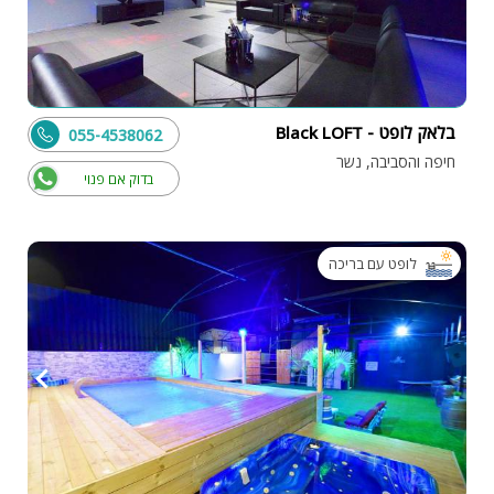
בלאק לופט - Black LOFT
055-4538062
חיפה והסביבה, נשר
בדוק אם פנוי
לופט עם בריכה