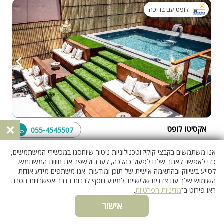
לופט עם בריכה
×
אקסיטו לופט
055-4545507
ירושלים והשפלה, ירושלים
בדוק אם פנוי
אנו משתמשים בקבצי קוקיז וטכנולוגיות ניטור שיוחסנו במכשירי המשתמשים,
6 חדרים
כדי לאפשר לאתר שלנו לפעול כהלכה, לעבד ולשפר את חווית המשתמש,
לסייע בשיווק ובהתאמה אישית של תוכן ומודעות. אנו משתפים מידע אודות
השימוש שלך עם צדדים שלישיים. למידע נוסף לרבות בדבר אפשרויות הסרה
לופט עם בריכה
ראו פירוט ב־
מדיניות הפרטיות
.
אישור