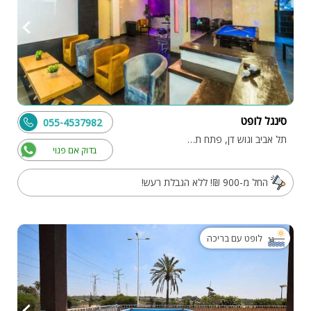
סינגל לופט
055-4537982
תל אביב וגוש דן, פתח תקווה
בדוק אם פנוי
החל מ-900 ₪! ללא הגבלת רעש!
לופט עם בריכה