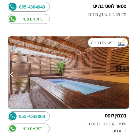
סטאר לופט בת ים
055-4304040
תל אביב וגוש דן, בת ים
בדוק אם פנוי
לופט עם בריכה
בנגמין לופט
055-4538003
חיפה והסביבה, בנימינה
בדוק אם פנוי
1 חדרים