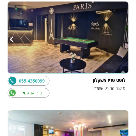
לופט פריז אשקלון
055-4350099
מישור החוף, אשקלון
בדוק אם פנוי