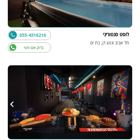
לופט סנטוריני
055-4316216
תל אביב וגוש דן, בת ים
בדוק אם פנוי