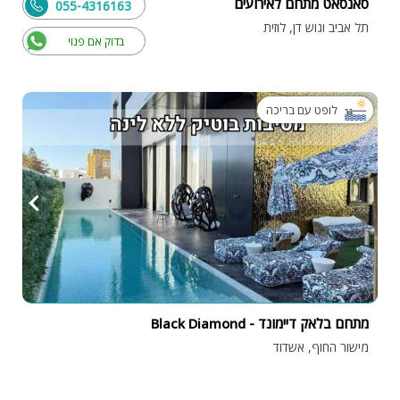
סאנסאט מתחם לאירועים
055-4316163
תל אביב וגוש דן, לוזית
בדוק אם פנוי
לופט עם בריכה
מתחם בלאק דיימונד - Black Diamond
מישור החוף, אשדוד