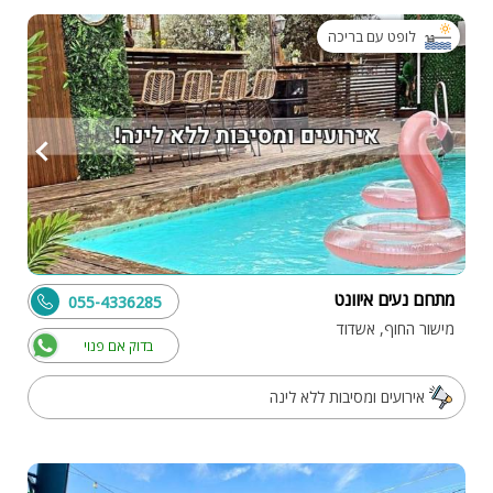
לופט עם בריכה
מתחם נעים איוונט
055-4336285
מישור החוף, אשדוד
בדוק אם פנוי
אירועים ומסיבות ללא לינה