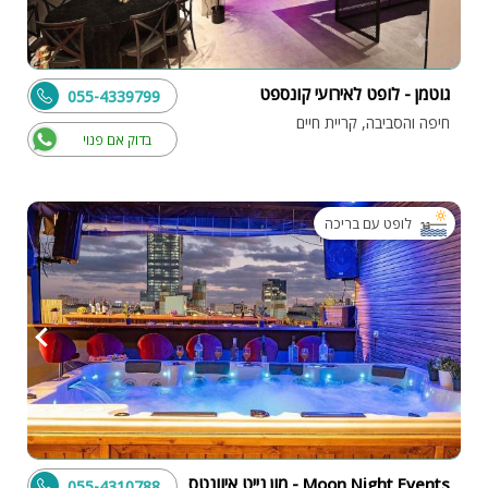
גוטמן - לופט לאירועי קונספט
055-4339799
חיפה והסביבה, קריית חיים
בדוק אם פנוי
לופט עם בריכה
Moon Night Events - מון נייט איוונטס
055-4310788