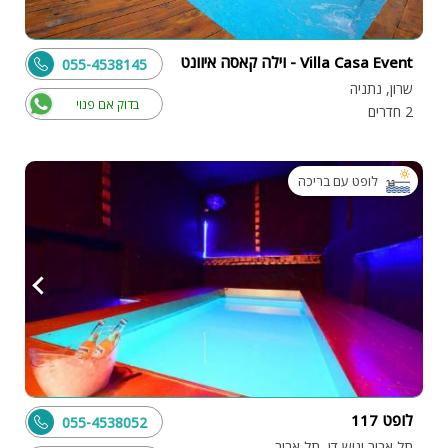
Villa Casa Event - וילה קאסה איוונט
055-4538145
שרון, נתניה
בדוק אם פנוי
2 חדרים
לופט עם בריכה
לופט 117
055-4538052
תל אביב וגוש דן, תל אביב