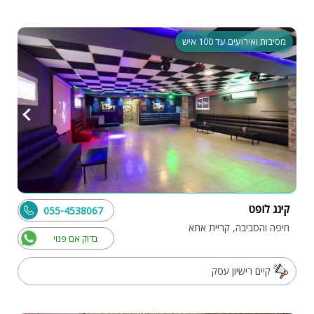
מסיבות ואירועים עד 100 איש
קינג לופט
055-4538067
חיפה והסביבה, קריית אתא
בדוק אם פנוי
קיים רישיון עסק