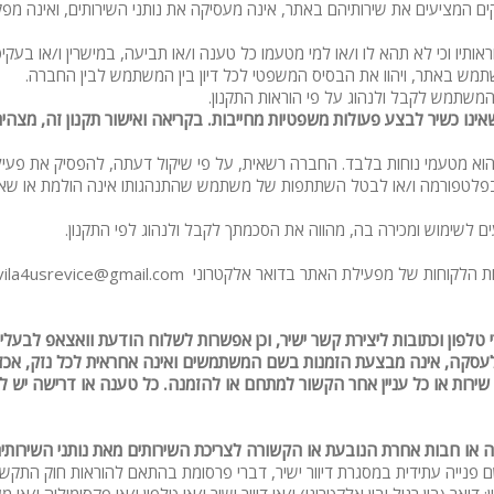
פלייסטיישן
 המציעים את שירותיהם באתר, אינה מעסיקה את נותני השירותים, ואינה מ
Xbox
 וכי לא תהא לו ו/או למי מטעמו כל טענה ו/או תביעה, במישרין ו/או בעקיפין, 
שתמש באתר, ויהוו את הבסיס המשפטי לכל דיון בין המשתמש לבין החברה.
ארוחת בוקר
משתמש לקבל ולנהוג על פי הוראות התקנון.
שולחן פוקר
זכר הוא מטעמי נוחות בלבד. החברה רשאית, על פי שיקול דעתה, להפסיק את
מקרן
לטפורמה ו/או לבטל השתתפות של משתמש שהתנהגותו אינה הולמת או שאינה 
גישה לנכים
לשימוש ומכירה בה, מהווה את הסכמתך לקבל ולנהוג לפי התקנון.
קבוצות גדול
vila4usrevice@gmail.co או בוואצאפ 054-2298986, בין השעות 09:00-16:00 בימים א-ה.
בריכה מקור
מסך lcd
ון וכתובות ליצירת קשר ישיר, וכן אפשרות לשלוח הודעת וואצאפ לבעלי ה
עסקה, אינה מבצעת הזמנות בשם המשתמשים ואינה אחראית לכל נזק, אכזב
מרפסת
, שירות או כל עניין אחר הקשור למתחם או להזמנה. כל טענה או דרישה יש 
מטבח
 או חבות אחרת הנובעת או הקשורה לצריכת השירותים מאת נותני השירותים
משפחות
ית במסגרת דיוור ישיר, דברי פרסומת בהתאם להוראות חוק התקשורת (בזק ושידורים) (ת
גדולות