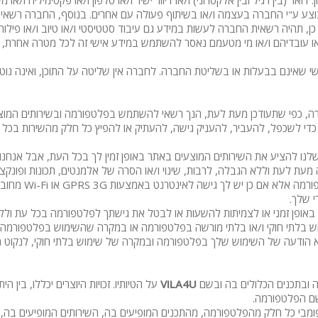
(בין רגיל ובין אלקטרוני) ו/או דיוור ישיר ו/או טלפון ו/או פקסימיליה ו/או מער
ת שיווקית אחרת שתבוצע ע"י החברה בעצמה ו/או בשיתוף פעולה עם אחרים. בנוסף, 
מיטה זוגית
ן, תהיה רשאית החברה לעשות במידע גם עיבוד סטטיסטי ו/או טיוב ו/או פילו
ו/או עובדיהם ו/או מי מטעמם נאסר להשתמש במידע אישי זה לכל מטרה אחרת,
פינת אוכל
י שאינם בבעלות או בשליטת החברה. לחברה אין שליטה על התוכן, ואינה נוטל
wifi
hot
ברה, כפי שתעודכן מעת לעת, הנך רשאי להשתמש בפלטפורמה ובשירותים המוצ
 כדי לשכפל, להעביר, להעניק גישה, להעתיק או להפיץ כל חלק מהשירות בכ
מחירים
בזול
 להציע את השירותים המוצעים באתר באופן זמין לך בכל העת, אבל אנחנו ל
מעת לעת וללא הגבלה, לרבות, שינוי ו/או הסרה של אלמנטים, תכונות ופונקצ
בתי נופש
הנך מאשר כי לא 
 שלך.
שולחן פול
כות באופן זמני או לצמיתות להשעות או לבטל את גישתך לפלטפורמה בכל עת 
וש בלתי חוקי ו/או בלתי מורשה בפלטפורמה או במקרה שהשימוש בפלטפורמה מהו
הוקי אוויר
א הודעה של השימוש שלך בפלטפורמה ובמקרה של שימוש בלתי חוקי, לנקוט ה
חדר קולנוע
מה ובתכנים הכלולים בה ובשם
VILA4U
על הטיותיו. זכויות היוצרים יכללו, בי
שף
ם הפלטפורמה.
פומבי כל חלק מהפלטפורמה, מהתכנים המופיעים בה, השירותים המופיעים ב
נוף