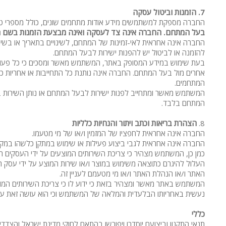
7.
הזמנות וביטול עסקה
החברה מספקת למשתמשים מידע אודות מתחמים שונים, כולל מספרי טלפ
בעל המתחם. החברה אינה צד לעסקה ואינה מבצעת הזמנות בשם ה
החברה אינה אחראית לאי-זמינות של המתחם, לשינויים בתאריך או בשירו
להזמנה או לביטול יש להפנות ישירות לבעל המתחם.
בעת שימוש במידע המסופק באתר, המשתמש מאשר ומסכים כי כל פעולה, 
אחרים מול בעל המתחם. החברה אינה נותנת כל התחייבות או אחריות כלש
המתחמים.
המשתמש מאשר ומתחייב לפנות ישירות לבעל המתחם או נותן השירות בכל
המתחם בלבד.
8.
הצהרת בריאות וכתב ויתור והנחיות כלליות
החברה אינה אחראית לחפציו של המזמין ו/או של מי מטעמו.
החברה אינה אחראית לגבי ביצוע פעילות או שימוש במתקן כלשהו במקום
כמן כן, המשתמש מצהיר כי צריכת השירותים המוצעים על ידי העסקים המ
העלול להיגרם כתוצאה משימוש במוצר ו/או שירות המוצע על ידי עסק המ
האתר ו/או הנהלת האתר ו/או מי מטעמם לעניין זה.
המשתמש באתר מאשר ומצהיר בזאת כי ידוע לו כי צריכת השירותים המוצע
נעשית באחריותו הבלעדית והמלאה של המשתמש וכי הוא עושה זאת על 
כללי
תנאי התקנון וביצועם יוסדרו ויפורשו בהתאם לחוקי מדינת ישראל והצ