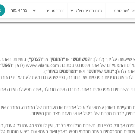
בחר איבזור
מרחב מוגן
בריכה
בריכה מחומ
 שייעשה על ידך (להלן: "
המשתמש
" או
"המזמין"
או
"הצרכן"
) בשירותי האתר.
ם והמפעילים של אתר אינטרנט בכתובת www.vila4u.com (להלן "
האתר
"
פינת מנגל
אתר (להלן:
"נותני שירותים"
ו/או "
מפרסמים באתר
").
להוראות מדיניות הפרטיות של החברה, כפי שיתעדכנו מעת לעת על ידי החברה
להשכרה
שירותים המפרסמים באתר. החברה אינה מנהלת, אינה מפעילה ואינה אחראית לכ
סאונה
קריוקי
מתקיימת באופן עצמאי וללא כל אחריות או מעורבות של החברה. החברה אינה
ים, לרבות מקרים של ביטול או אי-מענה מצד נותן השירות.
גקוזי
 אך ורק כלפי נותן השירות הרלוונטי בלבד, ואין לו ולמי מטעמו כל טענה, 
שולחן סנוק
רותים המפרסמים באתר מתחמי נופש בארץ וזאת באמצעות ביצוע הזמנות טלפ