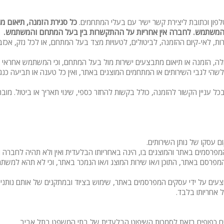
ון וכתובת ליצירת קשר ישיר עם בעלי המתחמים.
כל סגירת הזמנה, תיאום מ
משתמש. לחברה אין אחריות על ההתקשרות בין בעל המתחם והמשתמש.
ת, לאי-קיום ההזמנה, לביטולים, לטעויות מצד בעל המתחם, או לכל נזק, אכזב
הזמנה או תיאום מתבצעים ישירות מול בעל המתחם, וכי המשתמש אחראי לבדוק
הי לגבי השירותים או המתחמים המוצגים באתר, ואין כל טענה או תביעה כנגד 
 עניין הקשור להזמנה, כולל בקשות להחזר כספי, שינוי תאריך או ביטול. מ
 עסקו של נותן השירותים.
פרסמים באתר והמוצגים בו, הינה באחריותו הבלעדית ואין ולא תהיה לחברה ול
פרסם באתר, התוכן ו/או שירות המוצג ו/או הנמכר באתר, וכי לא תהא למשתמש 
ים על ידי עסקים המפרסמים באתר, שימוש בציוד ובמתקנים של אותם נותני שיר
אחריותו בלבד.
דדים כפופים בזאת לסמכות השיפוט הבלעדית של בתי המשפט בתל אביב.