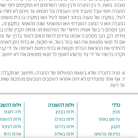
מובהר בזאת, כי בין החברה ולבין נותני השירותים לא מתקיימים יחסי שות
החברה יחסי עובד מעביד ודיני העבודה וכל הזכויות על פיהם לא יחול
לעיל, במקרה של טענה בניגוד לאמור לעיל ו/או במקרה בו בית משפט ו/
החברה ו/או כי המצב העובדתי ו/או המשפטי שונה מהאמור בתקנון זה, א
הנך מסכים כי בשל אופיה הייחודי של הפלטפורמה וזכויות הקניין שלנו
מידית. לכן, הנך מסכים כי אנחנו צריכים להיות זכאים לסעד בדרך של 
אם כל תנאי מתנאים אלו הוא בטל בשל, אי חוקיות, או בלתי ניתן לאכ
להחליף את ההוראות הבלתי תקפות או בלתי ניתנות לאכיפה על ידי קבי
תקלה כלשהי על ידי צד כלשהו לאכוף כל תנאי מתנאים אלו לא ייחשב כוו
6. פניה לחברה שלא בשעות הפעילות של החברה, תיחשב שנתקבלה ביום העסקים הבא של פעילות החברה.
7. אף אחד מהצדדים לא יהיה אחראי לעיכובים הנובעים מנסיבות שאי
על דעת.
כללי
וילות להשכרה
וילות להשכ
מגזין
וילות בצפון
וילה לזוגות
פרסום באתר
וילות במרכז
וילות למשפח
תקנון
וילות בדרום
וילות לציבור 
מדיניות פרטיות
וילות באילת
אירוח דרוזי