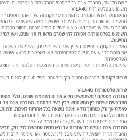
לשם הדגשה, החברה אינה צד להסכמי ההתקשרות בין הרוכשים והעסקים
משימוש בפלטפורמת
VILA4U
.
המשתמש מצהיר ומתחייב כי הוא מודע לתקנון זה של האתר ומסכים להוראותיו
מטעמם. הוראות תקנון זה יחולו על כל שימוש ורכישה שיעשו על ידי המ
מובהר כי שימוש באתר ו/או ביצוע פעולות בפלטפורמה, מהוות הסכמת ה
מחייבות.
האמור בתקנון זה מתייחס באופן שווה לשני המינים, והשימוש בלשון 
את הזכות למנוע את הגישה לפלטפורמה ו/או לאפשרות לבצע שימוש בפ
הפלטפורמה.
שימוש בפלטפורמה ו/או רכישת שירותים באמצעות הפלטפורמה המוצעים 
שירות לקוחות
. לפרטים נוספים בקשר לאתר ופעילותו, ניתן לפנות לשירות הלקוחות של מפעילת האתר בדואר אלקטרוני m
שירות פלטפורמת
VILA4U
החברה מספקת למשתמשים מידע אודות מתחמים שונים, כולל מספרי טלפ
מתבצעים ישירות בין המשתמש לבין בעל המתחם. החברה אינה צד ל
פועלת אך ורק כמתווך מידע ואינה נושאת בכל אחריות לאיכות, זמינות
זמינות של המתחמים הינה בהתאם לזמינותם של מתחמי הנופש
המחירים המוצגים הינם בשקלים, כוללים מע"מ על-פי דין.
החברה אינה נוטלת כל אחריות על ולא תהיה אחראית לכל נזק, תביעה
החברה תהיה רשאית להשתמש במידע שנמסר ו/או שיימסר, לרבות לשם פנייה עתיד