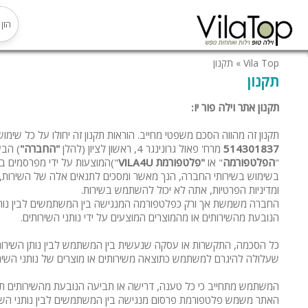
Vila Top
»
תקנון
תקנון
תקנון אתר וילה פור יו:
תקנון זה מהווה הסכם משפטי מחייב. הוראות תקנון זה יחולו על כל שימוש
514301837
מרח' פאול גרונינגר 4, ראשון לציון
(להלן
"החברה"
) הבעלי
"
הפלטפורמה
" או
"פלטפורמת
VILA4U
")המוצעות על ידי מפרסמים ב
בשימוש בשירותי החברה, הנך מאשר ומסכים לתנאים אלה של השירות, ו
ומדיניות הפרטיות, אתה לא יכול להשתמש בשירות.
החברה משמשת אך ורק כפלטפורמה המנגישה בין המשתמשים לבין נותני ה
הנובעת מהשירותים או מהמוצרים המוצעים על ידי נותני השירותים.
כל הסכמה, התקשרות או עסקה שנעשית בין המשתמש לבין נותן השירות 
שעלולה להיגרם למשתמש כתוצאה משירותים או מוצרים של נותני השירות
המשתמש מתחייב כי כל טענה, דרישה או תביעה הנובעת מהשירותים תופנה
האתר משמש פלטפורמת פרסום מנגישה בין המשתמשים לבין נותני השי