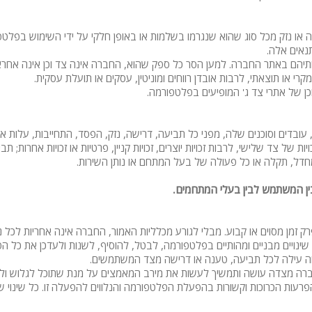
ספא
ו נזק מכל סוג שהוא שנגרמו בשלמות או באופן חלקי על ידי השימוש בפלטפורמה
עמדת טעינ
תנאים אלה.
ם באתר החברה. למען הסר כל ספק שהוא, החברה אינה צד וכן אינה אחראית ל
לרכב חשמלי
י או תוצאתי, לרבות אובדן רווחים ומוניטין, עסקים או תועלת עסקית.
ן של אתרי צד ג' המופיעים בפלטפורמה.
ובדים וסוכנים שלה, מפני כל תביעה, דרישה, נזק, הפסד, התחייבות, עלות או
של צד שלישי, לרבות זכויות יוצרים, זכויות קניין, פרטיות או זכויות אחרות; 
דל, תקלה או כל פעולה של בעל המתחם או נותן השירות.
ן המשתמש לבין בעלי המתחמים.
ן מסוים או קבוע. מבלי לגורע מכלליות האמור, החברה אינה אחריות לכל נזק
נויים מבניים ומהותיים בפלטפורמה, לבטל, להוסיף, לשנות ולעדכן את כל ה
הווה עילה לכל תביעה, טענה או דרישה מצד המשתמשים.
חברה מצדה עושה ותמשיך לעשות את מירב המאמצים על מנת שתוכל לגלוש ו
פרעות הכרוכות וקשורות בהפעלת הפלטפורמה והנלווים להפעלה זו. כל שינוי שי