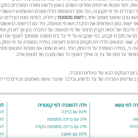
פות, יחסי סוכנות או יחסים אחרים השונים באופן כלשהו מאלה המוגדרים בתקנון 
ו על הצדדים על פי תקנון זה, ועל סמך ההסכמות הללו מסכים המשתמש לעשות 
או גורם שיפוטי מוסמך אחר ("
רשות מוסמכת
") יחליט, למרות כוונת הצדדים המ
זי ישפה נותן השירותים את החברה ו/או מי מטעמה, מיד עם דרישתה הראשונה, 
 בה ולרבות של זכויות הקניין הרוחני של מי מטעמה של החברה כגון אך לא רק
צו מניעה מקדמי וקבוע, כפי שנקבעו על ידי כל בית משפט שמוסמך לאכוף את הו
יפה, שאר התנאים הללו יהיו תקפים וניתנים לאכיפה במידה המותרת על פי ה
עה כי, במידה המותרת על פי החוק החל, היא מגשימה את מטרות התנאים תחת 
יתור על זכות של צד זה ואילך לאכוף כל טווח ומצבו של תנאים אלה.
נן בשליטתו הסבירה של צד כלשהו, ובלבד שהצד עושה מאמצים סבירים כדי למ
רה לפי נושא
וילה להשכרה לפי קטגוריה
לו
וילות עם בריכה
לו
ות
וילה עם בריכה מחוממת
לו
הדתי
וילה עם בריכה מחוממת מקורה
לו
וילות עם סאונה
לו