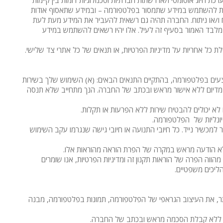
כת חיוג אוטומטי ו/או רשתות חברתיות וטכנולוגיות דומות בין קיימות
החברה רשאית להשתמש במידע שתמסור בפלטפורמה – ובמידע שתאסוף אודות
ח ו/או ניתוח. החברה תהיה גם רשאית להעביר את המידע מעת לעת
 מלבד האמור בסעיף זה לעיל. אלו יהיו רשאים להשתמש במידע
ת כל אחריות על מדיניות הפרטיות, או תנאים של כל אתרי צד שלישי.
עים בפלטפורמה, בהתקיים התנאים הבאים: (א) השימוש שלך בשירות
ל מדיום ללא אישור מראש ובכתב של החברה. הנך מתחייב שלא תנסה
א יכולים להבטיח שירות ללא הפרעות או תקלות.
יונליות של הפלטפורמה.
תוכל לגשת ולהשתמש בפונקציות מסוימות של הפלטפורמה אלא אם כן יש לך גישה לאינטרנט באמצעות GPRS 3G או Wi-Fi מחובר למכשיר נייד. כל חיובי התנועה או חיובי גישה שנגרמו עקב השימוש
וללא הודעה מראש במקרה של הפרת הוראה מהוראות אלו.
וה הפרה של הוראות תקנון זה ומדיניות הפרטיות, אנו שומרים
ליכים משפטיים.
ן היתר, את העיצוב הגראפי של הפלטפורמה, תמונות בפלטפורמה, מבנה
ה, ללא קבלת הסכמה מראש ובכתב של החברה.