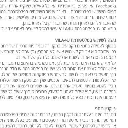
הספאם")
ו/או אחר בכלל זה באמצעות שימוש בכל אמצעי תקשורת כגון: דואר 
(Facebook ו/או SMS) ובין עתידיות ו/או כל פעילו
דפוסי השימוש בפלטפורמה – לצורך שיפור השירותים בפלטפורמה. כמו כ
לנותני שירותים לחברה ולצדדים שלישיים. על צדדים שלישיים כאמור 
שהועבר אליהם לאותן מטרות שהחברה קיבלה אותו בגינן.
מידע המוצג בפלטפורמת
VILA4U
עשוי להכיל קישורים לאתרי צד שליש
גישה לשימוש בפלטפורמת
VILA4U
בכפוף לעמידה בתנאים הקבועים בתקנון זה ובמדיניות פרטיות של הח
כפי שהותר הוא אך ורק לשימוש אישי ולא מסחרי; (ב) אתה לא משתמש
לבצע הנדסה לאחור, לשנות או לשכתב כל חלק של השירות.
על אף שהחברה אינה מתחייבת לכך, אנו נשתמש במאמצים הסבירים שלנו
אנו שומרים לעצמנו את הזכות לבצע שינויים בפלטפורמה או חלק ממנה 
של הפלטפורמה כפופים לתנאים והסכמים שלך עם ספק הרשת הסלולרי
מבלי לפגוע בזכויות וסעדים אחרים שלנו, אנו שומרים לעצמנו את הז
במקרה בו אנו, לפי שיקול דעתנו הבלעדי, סבורים כי הנך עושה כל שימ
לעצמנו את הזכות לבצע כל פעולה שהיא המוצאת לנכון, כולל סיום לל
3.
קניין רוחני
החברה הינה בעלת זכויות הקניין הרוחני, לרבות זכויות יוצרים בפלטפור
הפלטפורמה, מרכיבי הפלטפורמה, הטקסטים המופיעים בפלטפורמה וש
אין להעתיק, לפרסם, לשכפל, לשנות, לעבד, לפרסם, למכור, להציג ב