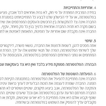
4.
אחריויות והתחייבויות
במידה המרבית המותרת על פי חוק, לא נהיה אחראים לכל אובדן, פציעה א
בפלטפורמה, או על ידי הכישלון שלנו לבצע כל התחייבויותינו במסגרת 
החברה אינה צד להתקשרות בין הרוכשים והעסקים המפרסמים את שירותיה
בשום מקרה לא תהיה החברה אחראית כלפיך בגין כל נזק מיוחד, עקיף, מקר
החברה אינה מקבלת שום אחריות על הזמינות, התאמות לאמינות או לתוכ
5.
שיפוי
אתה מסכים להגן, לשפות ולפצות את החברה, נושאי משרה, דירקטורים, ע
שלך לשירותי הפלטפורמה; הפרה של תנאי שימוש אלו על ידך; הפרת זכויות 
המתחמים או נותני השירותים המפרסמים בפלטפורמה, והמבוססת על מח
הבהרה: הפלטפורמה מספקת מידע בלבד ואין היא צד בעסקאות שבי
6.
הפעלתה השוטפת של הפלטפורמה
החברה אינה מתחייבת להפעיל את הפלטפורמה במתכונתה הקיימת לפרק זמ
הזמנה. החברה שומרת לעצמה את הזכות הבלעדית לערוך כראות עיניה שי
והתקינה של הפלטפורמה, אגב ביצוע תיקונים, שינויים ושיפורים לא ת
החברה תפרסם הודעת עדכון בפלטפורמה אם וככל שיערכו שינויים. ה
שוטף וקבוע אולם היא אינה מתחייבת כי לא יארעו שיבושים, תקלות או ה
מקובלים עליך להפסיק את השימוש בפלטפורמה ובשירותיה.