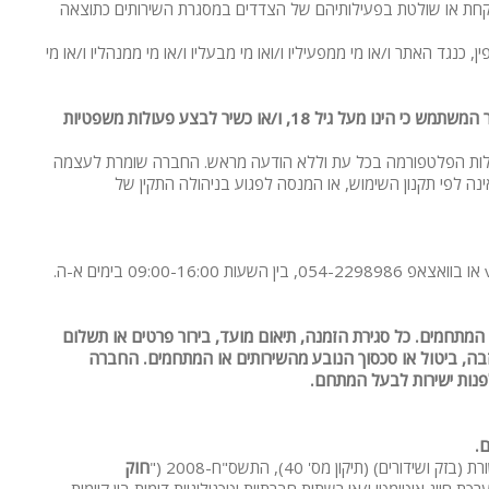
פקחת או שולטת בפעילותיהם של הצדדים במסגרת השירותים כתוצאה
כנגד האתר ו/או מי ממפעיליו ו/ואו מי מבעליו ו/או מי ממנהליו ו/או מי
השימוש בפלטפורמה אסורה למי שטרם מלאו לו 18 שנים, ו/או למי שאינו כשיר לבצע פעולות משפטיות מחייבות. בקריאה ואישור תקנון זה, מצהיר המשתמש כי הינו מעל גיל 18, ו/או כשיר לבצע פעולות משפטיות
 פעילות הפלטפורמה בכל עת וללא הודעה מראש. החברה שומרת לעצמה
לפי תקנון השימוש, או המנסה לפגוע בניהולה התקין של
ות
ה
מתחמים. כל סגירת הזמנה, תיאום מועד, בירור פרטים או תשלום
ה, ביטול או סכסוך הנובע מהשירותים או המתחמים. החברה
לפנות ישירות לבעל המתחם.
.
יקון מס' 40), התשס"ח-2008 ("
חוק