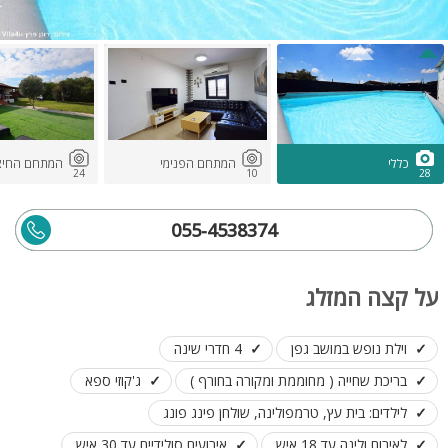
כללי
המתחם הפנימי
המתחם החיצו
24
10
28
055-4538374
על קצה המזלג
וילת נופש במושב גפן
4 חדרי שינה
בריכת שחייה ( מחוממת ומקורה בחורף )
ג'קוזי ספא
לילדים: בית עץ, טרמפולינה, שולחן פינג פונג
לאירוח ולינה עד 18 איש
אירועים סולידיים עד 30 איש