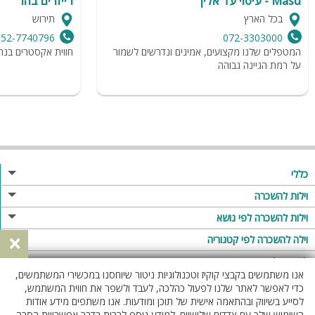
Masu - עיסוי עד אליך
רייזרים בהר
בכל הארץ
תירוש
052-7740796
072-3303000
המטפלים שלנו מקצועים, אמינים ונדרשים לשמור
חווית אקסטרים בנה
על רמת הגיינה גבוהה
כללי
מגזין
וילות להשכרה
פרסום באתר
וילות בצפון
וילות להשכרה לפי נושא
×
תקנון
וילות במרכז
וילה לזוגות
וילה להשכרה לפי קטגוריה
מדיניות פרטיות
וילות בדרום
וילות למשפחות
וילות עם בריכה
לופטים להשכרה
אנו משתמשים בקבצי קוקיז וטכנולוגיות ניטור שיוחסנו במכשירי המשתמשים,
וילות באילת
וילות לציבור הדתי
וילה עם בריכה מחוממת
לופט
כדי לאפשר לאתר שלנו לפעול כהלכה, לעבד ולשפר את חווית המשתמש,
וילות בשרון
לסייע בשיווק ובהתאמה אישית של תוכן ומודעות. אנו משתפים מידע אודות
אירוח דרוזי
וילה עם בריכה מחוממת מקורה
לופטים בצפון
השימוש שלך עם צדדים שלישיים. למידע נוסף לרבות בדבר אפשרויות הסרה