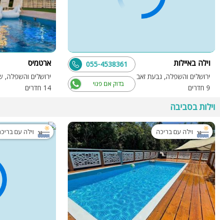
וילה באיילות
ארטמיס
055-4538361
ירושלים והשפלה, גבעת זאב
בדוק אם פנוי
9 חדרים
14 חדרים
וילות בסביבה
וילה עם בריכה
וילה עם בריכ