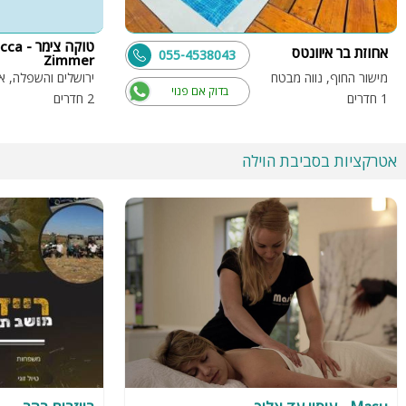
טוקה צימר 
אחוזת בר איוונטס
055-4538043
Zimmer
מישור החוף, נווה מבטח
ירושלים והשפלה, א
בדוק אם פנוי
1 חדרים
2 חדרים
אטרקציות בסביבת הוילה