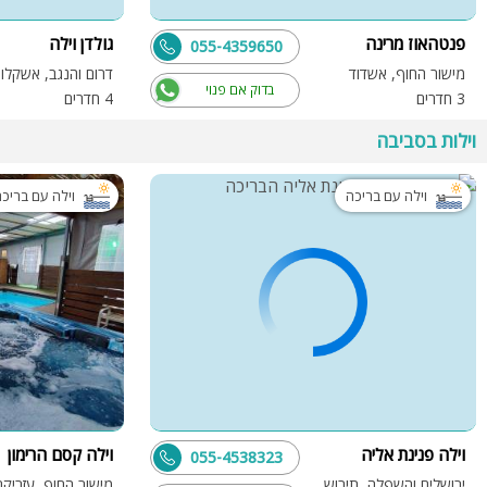
פנטהאוז מרינה
גולדן וילה
055-4359650
מישור החוף, אשדוד
דרום והנגב, אשקלון
בדוק אם פנוי
3 חדרים
4 חדרים
וילות בסביבה
וילה עם בריכה
וילה עם בריכ
וילה פנינת אליה
וילה קסם הרימון
055-4538323
ירושלים והשפלה, תירוש
מישור החוף, עזריקם