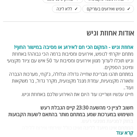
נופש ואירועים בעזריקם
ללא לינה
אודות אחוזת וניש
אחוזת וניש - המקום הכי חם לאירוע או מסיבה במישור החוף!
מתחם יוקרתי לנופש, אירועים ומסיבות ברמה הכי גבוהה! באחוזת
וניש תוכלו לערוך מגוון אירועים ומסיבות עד 50 איש עם ציוד מקצועי
ומיטב הספקים.
במתחם תהנו מבריכת שחייה גדולה וצלולה, ג'קוזי, מערכות הגברה
ותאורה מקצועיות, עמדת מנגל מקצועית, מקרר גדול, בר משקאות
ועוד..
חייגו עכשיו ושריינו עוד היום את האירוע שלכם באחוזת וניש.
חשוב לציין כי מהשעה 23:30 קיים הגבלת רעש
השימוש במערכות שמע במתחם מותר בהתאם לשעות הקבועות
בחוק למניעת מפגעי רעש.
המתחם אינו מיועד ללינה ואינו כולל שירותי אירוח ללילה.
קרא עוד