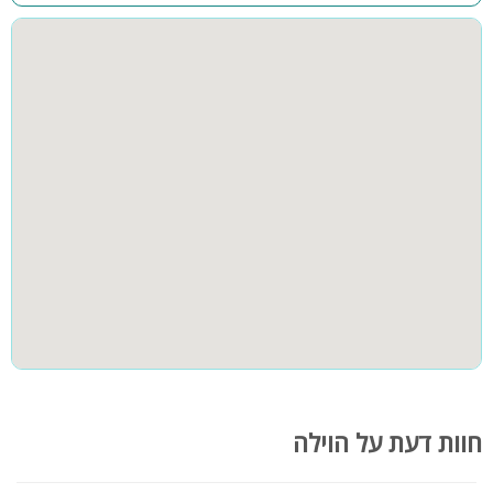
אחוזת וניש מתאימה לכל סוג של אירוע ומסיבה עד 50 איש - בר או
בת מצווה, מסיבת רווקים ורווקות, הצעות נישואין, ימי הולדת, וועדי
עובדים, ימי גיבוש, ערבי חברה, סדנאות, ימי כיף
חוות דעת על הוילה