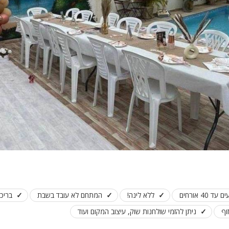
פלייסטיישן
Xbox
ארוחת בוקר
שולחן פוקר
מקרן
גישה לנכים
קבוצות גדול
בריכה מקור
מסך lcd
מרפסת
מטבח
4 אורחים
ללא לינה!
המתחם לא עובד בשבת
בריכ
משפחות
וף
ניתן להזמי שולחנות שוק, עיצוב המקום ועוד
גדולות