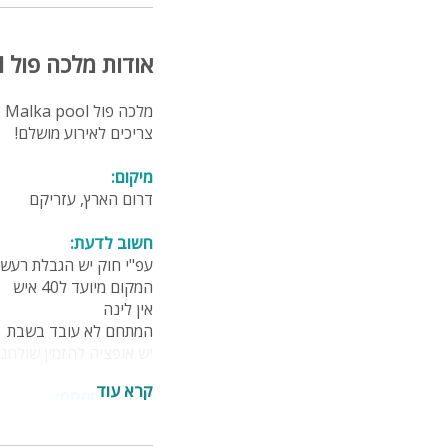
אודות מלכה פול Malka pool
מ
צריכים לאירוע מושלם!
מיקום:
דרום הארץ, עזריקם
חשוב לדעת:
עפ"י חוק יש הגבלת רעש בין 14:00-16:00, ומהשעה :00
המקום מיועד ל40 איש
אין לינה
המתחם לא עובד בשבת
יש אופציה להזמין שולחנו
קרא עוד
מפרט המתחם:
בריכה גדולה ומפנקת
מטבחון עם משטח עבודה 