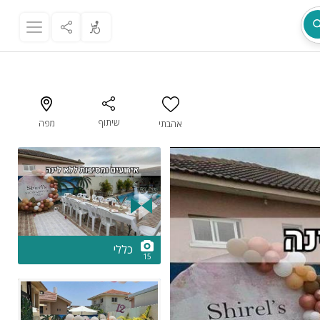
שיתוף
מפה
אהבתי
מת
2/15
כללי
15
ר