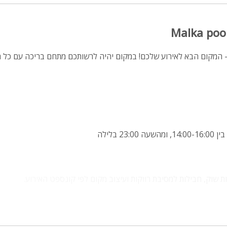
מיטה זוגית
פינת אוכל
wifi
לכה פול Malka pool - המקום הבא לאירוע שלכם! במקום יהיה לרשותכם מתחם בריכה עם
hot
מחירים
בזול
בתי נופש
23 בלילה
שולחן פול
הוקי אוויר
ת שוק, חבילות למסיבת רווקות ועיצוב מקום לפי קונספט האירוע.
חדר קולנוע
שף
וכיור
נוף