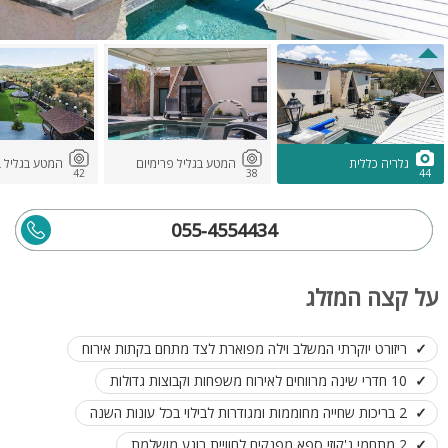
גלריה כללית
המטע בגליל פרימיום
המטע בגליל ב
42
38
44
055-4554434
על קצה המזלג
ריזורט יוקרתי המשלב וילה מפוארת לצד מתחם בקתות אירוח
10 חדרי שינה מרווחים לאירוח משפחות וקבוצות גדולות
2 בריכות שחייה מחוממות ומגודרות לבילוי בכל עונות השנה
2 מתחמי ג'קוזי ספא מפנקים לחוויית רוגע מושלמת