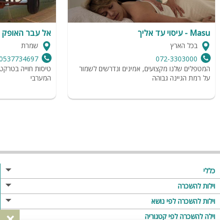
Masu - עיסוי עד אליך
אל עבר האופק
בכל הארץ
שמרת
0537734697
072-3303000
המטפלים שלנו מקצועים, אמינים ונדרשים לשמור
טיסות חוייה בטרקטו
על רמת הגיינה גבוהה
המערבי
כללי
מגזין
וילות להשכרה
פרסום באתר
וילות בצפון
וילות להשכרה לפי נושא
×
תקנון
וילות במרכז
וילה לזוגות
וילה להשכרה לפי קטגוריה