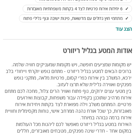
6 יחידות אירוח פרטיות לצד 4 בקתות משפחתיות מאובזרות
מתחמי חוץ גדולים עם מדשאות, פינות ישיבה ונוף גלילי פתוח
מטבחים מאובזרים ומתחמי אוכל מרווחים לארוחות משותפות
הצג עוד
שולחן סנוקר מקצועי, פינג פונג וכדורגל שולחן
מטבחי חוץ מאובזרים ועמדות BBQ מקצועיות
אודות המטע בגליל ריזורט
סוויטות וחדרים מותאמים למשפחות עם מתחמי ילדים נפרדים
יש מקומות שמציעים חופשה, ויש מקומות שמעניקים חוויה שלמה.
מיקום מושלם בירכא, סמוך לאטרקציות, מסעדות ומרכזי בילוי
ברוכים הבאים למטע בגליל ריזורט - מתחם נופש יוקרתי וייחודי בלב
מתאים לאירועים פרטיים, ימי הולדת, מסיבות וערבי גיבוש
ירכא, המשלב בין אירוח כפרי קסום, פרטיות מלאה, מתקני נופש
מפנקים ואווירה גלילית שלא תרצו לעזוב.
אפשרות לשכור כל מתחם בנפרד או את כל הריזורט יחד לחופשה
ענקית ומפנקת
בין מטעי עצים ירוקים, נוף פתוח ואוויר הרים צלול, מחכה לכם מתחם
אירוח ולינה עד 65 אורחים במתחם אחד
אירוח מרהיב שתוכנן בקפידה עבור משפחות, קבוצות ואירועים
פרטיים. המתחם משלב וילה מפוארת לצד בקתות ויחידות אירוח
מאובזרות, כך שכל אורח נהנה ממרחב אישי, נוחות מקסימלית וחוויית
אירוח ברמה גבוהה במיוחד.
האירוח במטע בגליל ריזורט מאפשר לכם ליהנות מכל העולמות
במקום אחד - חדרי שינה מפנקים, מטבחים מאובזרים, חללים