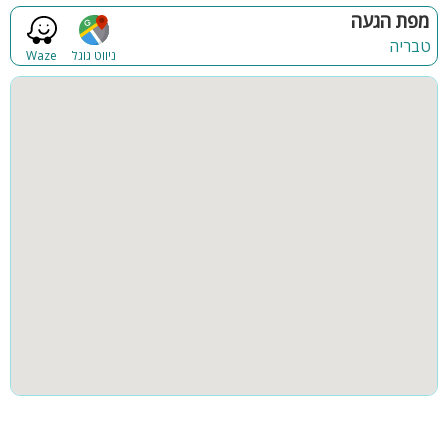
פינת מנגל
פינות ישיבה
מפת הגעה
סלון הנפתח למיטה זוגית + מסך צפייה
מטבח מאובזר קומפלט
טבריה
תאורת גן
גינה
ניווט גוגל
Waze
פינת אוכל
3 חדרי שינה מאובזרים
בריכה מקורה
חצר
בקומה זו קיימת גם יציאה לחצר עם מדשאות, פינת מנגל ופינות
ישיבה
קבוצות גדולות
אבזור חדרי השינה: מיטה זוגית, מיזוג אוויר, ארון וטלוויזיה
(מתוכם קיים חדר עם 4 מיטות יחיד)
מתחם החצר הראשי:
בריכת שחייה צלולה מחוממת מקורה בחורף
שולחן פינג פונג
מטבח חוץ מאובזר עם משטח עבודה, כיור ופינת מנגל
מדשאות, ריהוט גן
נוף עוצר נשימה
קהל יעד:
אחוזת אביאל בכנרת מתאימה לנופש זוגות, משפחות, ציבור דתי,
שבתות חתן. לינה עד 20 אורחים