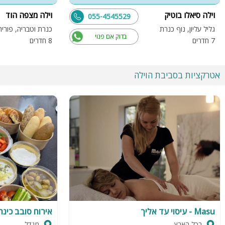
וילה סיאלו בוטיק
וילה מצפה הוד
055-4545529
גליל עליון, נוף כנרת
בדוק אם פנוי
7 חדרים
8 חדרים
אטרקציות בסביבת הוילה
Masu - עיסוי עד אליך
אירוח סובב כינר
בכל הארץ
מגדל