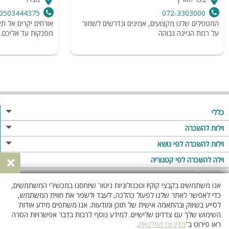
0503444375
072-3303000
המטפלים שלנו מקצועים, אמינים ונדרשים לשמור
אורחים יקרים אל ת
על רמת הגיינה גבוהה
מפנקות עד אליכם.
כללי
מגזין
וילות להשכרה
פרסום באתר
וילות בצפון
וילות להשכרה לפי נושא
×
תקנון
וילות במרכז
וילה לזוגות
וילה להשכרה לפי קטגוריה
מדיניות פרטיות
וילות בדרום
וילות למשפחות
וילות עם בריכה
לופטים להשכרה
אנו משתמשים בקבצי קוקיז וטכנולוגיות ניטור שיוחסנו במכשירי המשתמשים,
וילות באילת
וילות לציבור הדתי
וילה עם בריכה מחוממת
לופט
כדי לאפשר לאתר שלנו לפעול כהלכה, לעבד ולשפר את חווית המשתמש,
וילות בשרון
לסייע בשיווק ובהתאמה אישית של תוכן ומודעות. אנו משתפים מידע אודות
אירוח דרוזי
וילה עם בריכה מחוממת מקורה
לופטים בצפון
השימוש שלך עם צדדים שלישיים. למידע נוסף לרבות בדבר אפשרויות הסרה
וילות באזור החרמון
וילות למסיבות
וילות עם סאונה
לופטים בדרום
ראו פירוט ב־
מדיניות הפרטיות
.