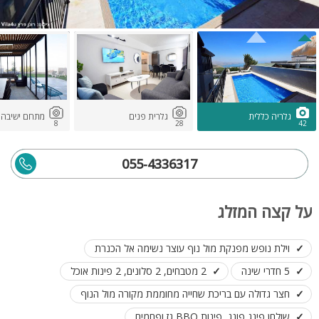
גלריה כללית
גלרית פנים
מתחם ישיבה ו
8
28
42
055-4336317
על קצה המזלג
וילת נופש מפנקת מול נוף עוצר נשימה אל הכנרת
5 חדרי שינה
2 מטבחים, 2 סלונים, 2 פינות אוכל
חצר גדולה עם בריכת שחייה מחוממת מקורה מול הנוף
שולחן פינג פונג, פינות BBQ גז ופחמים