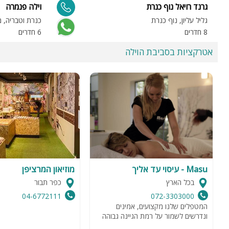
גרנד רויאל נוף כנרת
וילה פנמרה
גליל עליון, נוף כנרת
כנרת וטבריה, 
8 חדרים
6 חדרים
אטרקציות בסביבת הוילה
Masu - עיסוי עד אליך
מוזיאון המרציפן
בכל הארץ
כפר תבור
04-6772111
072-3303000
המטפלים שלנו מקצועים, אמינים
ונדרשים לשמור על רמת הגיינה גבוהה