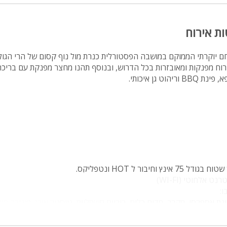
מיטה זוגית
ות אירוח
פינת אוכל
wifi
חם יוקרתי הממוקם במושבה הפסטורלית כנרת מול נוף קסום של הרי הגולן
 5 יחידות אירוח מפנקות ומאובזרות בכל הדרוש, ובנוסף תהנו מחצר מפנקת עם ברי
hot
הוט גן איכותי.
מחירים
בזול
בתי נופש
שולחן פול
הוקי אוויר
 וחיבור ל HOT ונטפליקס.
 אלחוטי (WI-FI)
חדר קולנוע
:
נת אספרסו, מקרר, מדיח כלים, כיריים חשמליות, טוסטר אובן, מיניבר מים
שף
נוף