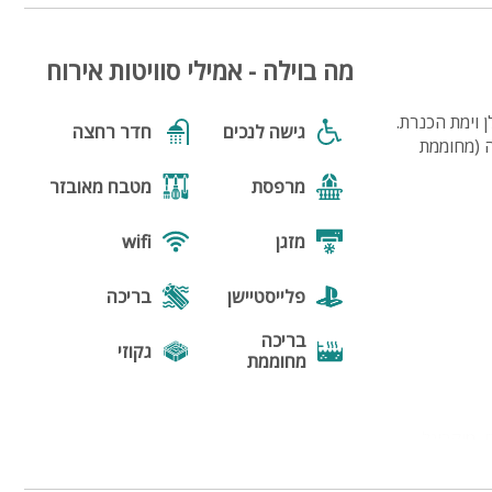
מה בוילה - אמילי סוויטות אירוח
 וימת הכנרת.
גישה לנכים
חדר רחצה
כה (מחוממת
מרפסת
מטבח מאובזר
מזגן
wifi
פלייסטיישן
בריכה
בריכה
גקוזי
מחוממת
נוף
מנגל
, מיקרוגל
פינת מנגל
פינות ישיבה