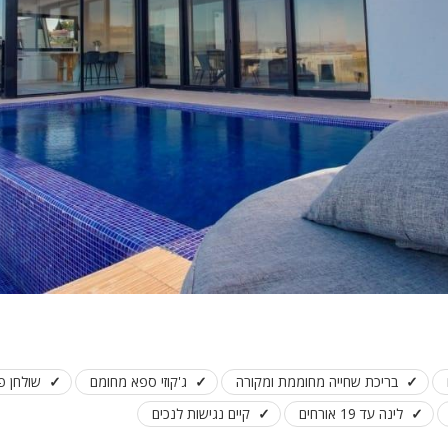
פלייסטיישן
Xbox
ארוחת בוקר
שולחן פוקר
מקרן
גישה לנכים
קבוצות גדול
בריכה מקור
מסך lcd
מרפסת
מטבח
בריכת שחייה מחוממת ומקורה
ג'קוזי ספא מחומם
שולחן פי
משפחות
לינה עד 19 אורחים
קיים נגישות לנכים
גדולות