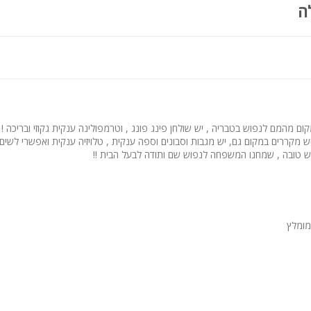
ה
חם, בית כנסת בקרבת מקום.
בש כביסה.
סוכר, קפסולות קפה, קפה.
זוגות, ציבור דתי ומתאים ללינה עד 19 אורחים
ום מהמם לנפוש בטבריה , יש שולחן פינג פונג , וטרמפולינה ענקית גקוזי ובריכה !
ש מקררים במקום גם, יש מגבות וסבונים וספה ענקית , טלויזיה ענקית ואפשרי לשים 
ש טובה , שמחנו המשפחה לנפוש שם ותודה לבעל הבית !!
מומלץ