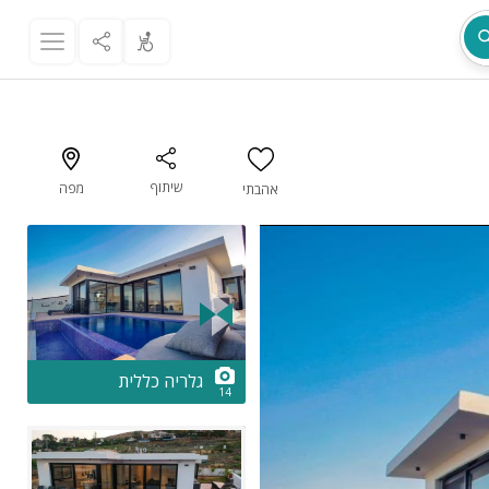
שיתוף
מפה
אהבתי
מת
2/14
גלריה כללית
14
ר