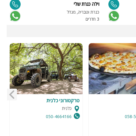
וילה כנרת שלי
ו
כנרת וטבריה, מגדל
כ
3 חדרים
4 
טרקטורוני כלנית
ג
כלנית
050-4664166
058-