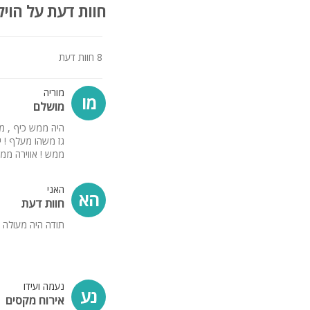
חוות דעת על הויל
לציבור הדתי
: פלטה ומי
קיימים מכונת כביסה ומיי
8 חוות דעת
כלול באירוח
: חלב, תה, 
מוריה
קהל היעד:
מו
מושלם
המתחם מתאים לנופש משפחות ו
היה ממש כיף , מק
גז משהו מעלף ! י
ממש ! אווירה ממ
האני
הא
חוות דעת
תודה היה מעולה 
נעמה ועידו
נע
אירוח מקסים