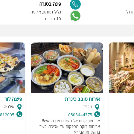
פינה בסגרה
מגדל
גליל תחתון, אילניה
10 חדרים
אירוח סובב כינרת
פיצה לור
מגדל
אילניה
5812005
0503444375
אורחים יקרים אל תשברו את הראש!!
ארוחות בוקר מפנקות עד אליכם. כשר
בהשגחת הבד״ץ