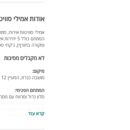
אודות אמילי סוויט
אמילי סוויטות אירוח, מת
המתחם כולל
ומקורה בחורף), ג'קוזי ספא, פינת BBQ ורי
לא מקבלים מסיבות
מיקום:
מושבה כנרת, המעיין 12
המתחם הפנימי:
סלון גדול ומרווח עם מסך שטוח בגודל 75 אינץ
מערכת קולנוע ביתית ואנטרנט
מטבח מאובזר קומפלט ובו
קרא עוד
קומקום חשמלי, תנור, מכו
5 יחידות אירוח מאובזרות ו-3 חדרי רחצה