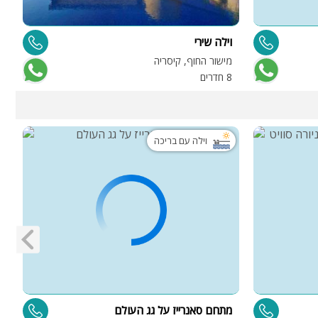
וילה שירי
ו
מישור החוף, קיסריה
ת
8 חדרים
6 
וילה עם בריכה
מתחם סאנרייז על גג העולם
V