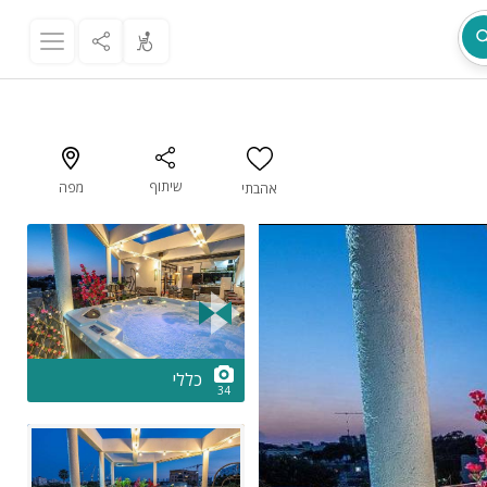
שיתוף
מפה
אהבתי
מת
2/34
כללי
34
ר