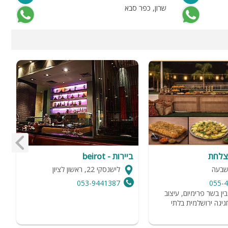
שרון, כפר סבא
ת
2 
צלחת
ביירות - beirot
פ
שבעה
לישנסקי 22, ראשון לציון
053-9441387
055-
ין בשר פרימיום, עיצוב
מ
גיגה ירושלמית בלתי
ט