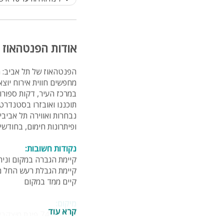
אודות הפנטהאוז 
הפנטהאוז של תל אביב: מ
מחפשים חווית אירוח יוצ
במרכז העיר, דקות ספורות
נבחרות ואווירה תל אביב
ופיתרונות חימום, בחודש
נקודות חשובות:
קיימת הגברה במקום וני
קיימת הגבלת רעש החל משעה 20:00. יש להנמיך ולכבד את
קיים ממד במקום
מיקום:
קרא עוד
רח' עזה 74 פינת מיצקביץ, תל אביב. כ-100 מטר מהרכבת הקלה! ו-3 דקות הליכה משוק הפשפשים.