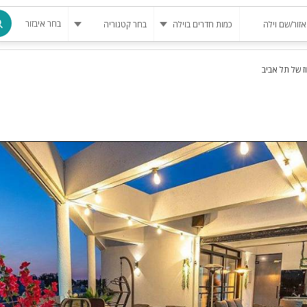
בחר איבזור
 של תל אביב
מרחב מוגן
בריכה
בריכה מחומ
פינת מנגל
להשכרה
סאונה
קריוקי
גקוזי
שולחן סנוק