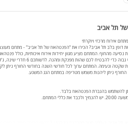
מיטה זוגית
פינת אוכל
של תל אביב
wifi
תחם אירוח מרכזי ויוקרתי
hot
את דופן בלב תל אביב? הכירו את "הפנטהאוז של תל אביב" - מתחם מעוצ
מחירים
 נסיעה מהחוף. המתחם מציע מגוון יחידות אירוח איכותיות, כולל פנטהאו
תוכננו ואובזרו בסטנדרט גבוה כדי להבטיח לכם שהות
בזול
ית שקטה ונעימה. המתחם ערוך לכל חודשי השנה בחודשי החורף ניתן לק
י החורף ניתן ליהנות משמש מטריפה במתחם הגג המשגע.
בתי נופש
שולחן פול
תן להשתמש בהגברת הפנטהאוז בלבד.
הוקי אוויר
 כללי המתחם.
חדר קולנוע
שף
נוף