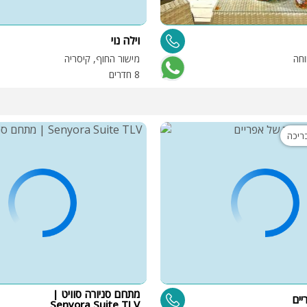
וילה נוי
וחה
מישור החוף, קיסריה
8 חדרים
בריכה
מתחם סניורה סוויט |
ים
Senyora Suite TLV