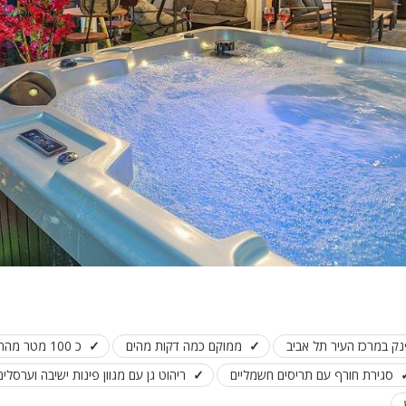
פלייסטיישן
Xbox
ארוחת בוקר
שולחן פוקר
מקרן
גישה לנכים
קבוצות גדול
בריכה מקור
מסך lcd
מרפסת
מטבח
ק במרכז העיר תל אביב
ממוקם כמה דקות מהים
כ 100 מטר מהרכבת הקלה ו - 3 דק משוק הפשפשים
משפחות
סגירת חורף עם תריסים חשמליים
ריהוט גן עם מגוון פינות ישיבה וערסלים
גדולות