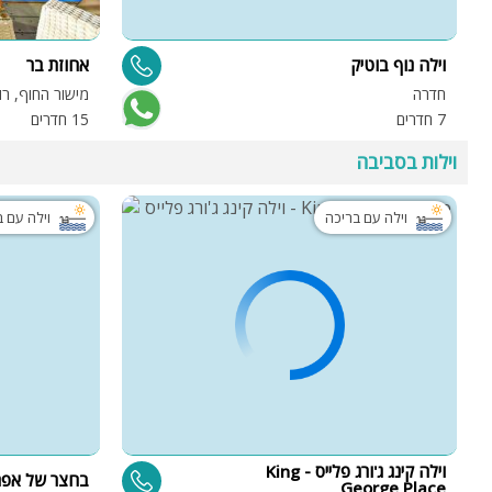
וילה נוף בוטיק
אחוזת בר
חדרה
מישור החוף, רו
7 חדרים
15 חדרים
וילות בסביבה
וילה עם בריכה
וילה עם 
וילה קינג ג'ורג פלייס - King
בחצר של אפרי
George Place