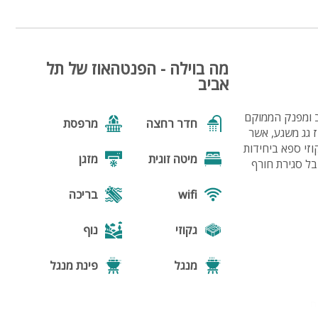
מרפסת וגקוזי פנימי
14
מה בוילה - הפנטהאוז של תל
אביב
ב ומפנק הממוקם
חדר רחצה
מרפסת
ז גג משגע, אשר
דופלקס בוטיק
21
 מפנקת ומהנה. לרשותכם 6 חדרי שינה, ג'קוזי ספא ביחידות
מיטה זוגית
מזגן
בל סגירת חורף
wifi
בריכה
גקוזי
נוף
מנגל
פינת מנגל
פינות ישיבה
תאורת גן