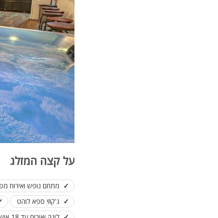
על קצה המזלג
מתחם נופש ואירוח מפנ
ג'קוזי ספא לוהט
לינה ואירוח עד 18 איש