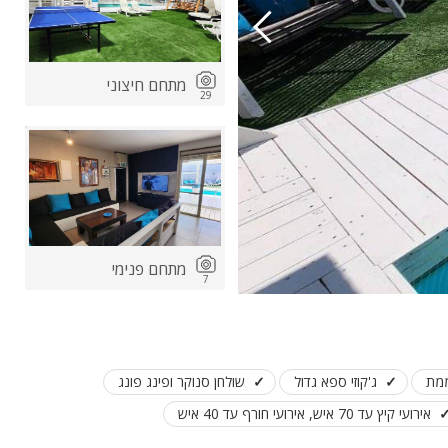
מתחם חיצוני
29
ות
ה
מתחם פנימי
7
ממת
ג'קוזי ספא גדול
שולחן סנוקר ופינג פונג
אירועי קיץ עד 70 איש, אירועי חורף עד 40 איש