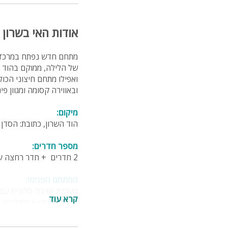
אודות האי בשרון
מתחם חדש נפתח במרכז ה
ואפילו מתחם חיצוני הכו
ובאווירה קסומה ומגוון פ
מיקום:
הוד השרון, כתובת: הסדן 17, רק 10 דקות ניעה מרעננה ומכפר סבא
מספר חדרים:
2 חדרים + חדר רחצה עם מקלחת ושירותים
המתחם הפנימי:
מערכת ישיבה סלונית עם מסך 50 אינץ וחיב
קרא עוד
ערכת קריוקי + מיקרופון
פינת אוכל ומטבח מאובזר
שני חדרי שינה עם מיטה 