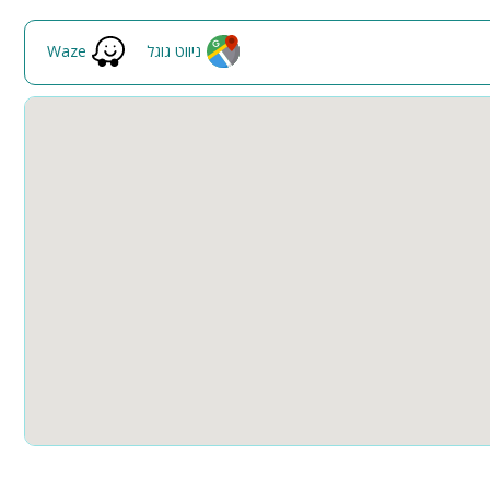
גקוזי
מנגל
ניווט גוגל
Waze
ה
פינת מנגל
פינות ישיבה
תאורת גן
גינה
בריכה מקורה
בריכת זרמים
הוט טאב
חצר
ספא
קבוצות גדולות
למסיבות
חדרי שינה
ופש על בסיס
בר
הוט טאב
מרחב מוגן