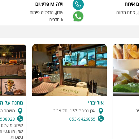
 אירוח
וילה M פרימיום
ן, פתח תקווה
שרון, הרצליה פיתוח
6 חדרים
אוליברי
מחנה על ה
אבן גבירול 137, תל אביב
משמר ה
4538028
053-9426855
שילוב מושלם ב
שוק אותנטי וח
נשכחת.