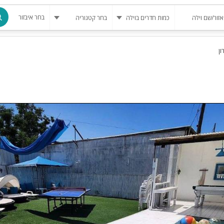
בחר איבזור
ון
מרחב מוגן
בריכה
בריכה מחומ
פינת מנגל
להשכרה
סאונה
קריוקי
גקוזי
שולחן סנוק