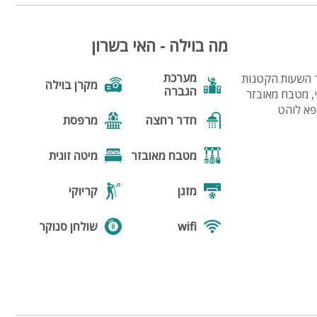
מה בוילה - האי בשרון
מערכת
ד השעות הקטנות
מקרן בוילה
הגברה
 שמע וקריוקי, מטבח מאובזר
ספא לוהט
חדר רחצה
מרפסת
מטבח מאובזר
מיטה זוגית
מזגן
קריוקי
wifi
שולחן סנוקר
מקבלים
חדר קריוקי
כלבים
בריכה
בריכה
מחוממת