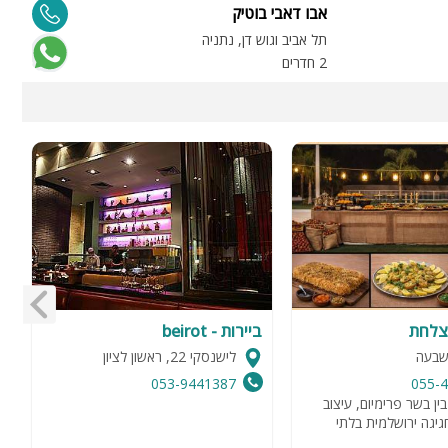
מ
אבו דאבי בוטיק
V
תל אביב וגוש דן, נתניה
ת
2 חדרים
2 
צלחת
ביירות - beirot
G
שבעה
לישנסקי 22, ראשון לציון
053-9441387
055-
ין בשר פרימיום, עיצוב
פ
גיגה ירושלמית בלתי
ח
ב