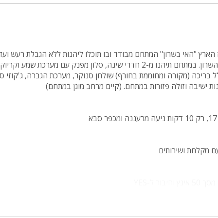
מיטה זוגית
פינת אוכל
wifi
ארץ "האי בשרון" המתחם מבודד ובו תוכלו ליהנות ללא הגבלת רעש וע
של הלילה, ממוקם בהוד השרון. במתחם תיהנו מ-2 חדרי שינה, סלון מפנק עם מערכת
hot
לל בריכה (מקורה ומחוממת בחורף) שולחן סנוקר, מערכת הגברה, ג'קוזי 
ינות ישיבה וזולה פזורות במתחם. (קיים מרחב מוגן במתחם)
מחירים
בזול
בתי נופש
שולחן פול
הוקי אוויר
חדר קולנוע
ור ל-YES
שף
 לצידה עם מיקרוגל, מקרר, טוסטר אובן, מתקן לשתייה
זוגית מוצעת ותאורה מסביב למיטה
נוף