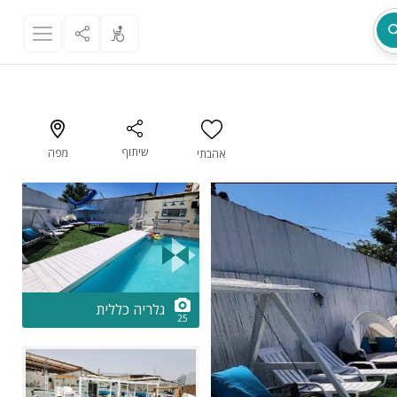
שיתוף
מפה
אהבתי
מת
2/25
גלריה כללית
25
ר