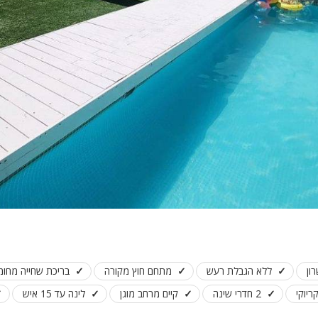
פלייסטיישן
Xbox
ארוחת בוקר
שולחן פוקר
מקרן
גישה לנכים
קבוצות גדול
בריכה מקור
מסך lcd
מרפסת
מטבח
ון
ללא הגבלת רעש
מתחם חוץ מקורה
בריכת שחייה מחו
משפחות
ריוקי
2 חדרי שינה
קיים מרחב מוגן
לינה עד 15 איש
גדולות