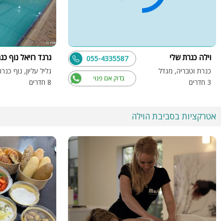
וילה כנרת שלי
גרנד רויאל נוף כנ
055-4335587
כנרת וטבריה, מגדל
גליל עליון, נוף כנר
בדוק אם פנוי
3 חדרים
8 חדרים
אטרקציות בסביבת הוילה