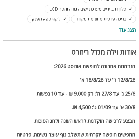
סלון רחב ידיים מערכת ישיבה נוחה ומסך LCD
בריכה פרטית מחוממת מקורה
ג'קוזי ספא מפנק
ריהוט גן יוקרתי, פינות ישיבה, פינות שיזוף
הצג עוד
שולחנות משחק: סנוקר, פינג פונג והוקי
מושלמת למשפחות, קבוצות, זוגות וציבור דתי – עד 12 אורחים.
אודות וילה מגדל ריזורט
הזדמנות אחרונה לחופשת אוגוסט 2026:
12/8/26 ד' עד 16/8/26 א'
25/8 ג' עד 27/8 ה': רק 9,000 ₪ - עד 10 נפשות.
30/8 א' עד 01/09 ג': 4,500 ₪.
מבצע לרכישה מוקדמת לראש השנה ולחג הסוכות
מחפשים חופשה יוקרתית שתשלב נוף עוצר נשימה, פרטיות