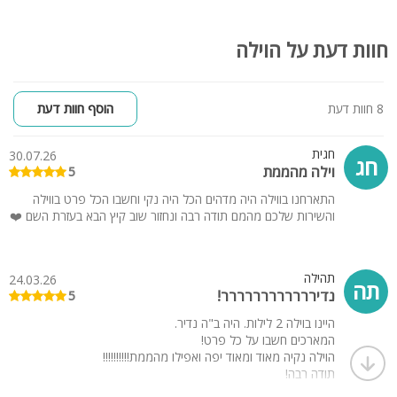
חוות דעת על הוילה
8 חוות דעת
הוסף חוות דעת
חגית
30.07.26
חג
‏וילה מהממת
5
‏התארחנו בווילה היה מדהים הכל היה נקי וחשבו הכל פרט בווילה
והשירות שלכם מהמם ‏תודה רבה ונחזור שוב קיץ הבא בעזרת השם ❤️
תהילה
24.03.26
תה
נדירררררררררררר!
5
היינו בוילה 2 לילות. היה ב"ה נדיר.
המארכים חשבו על כל פרט!
הוילה נקיה מאוד ומאוד יפה ואפילו מהממת!!!!!!!!!!
תודה רבה!