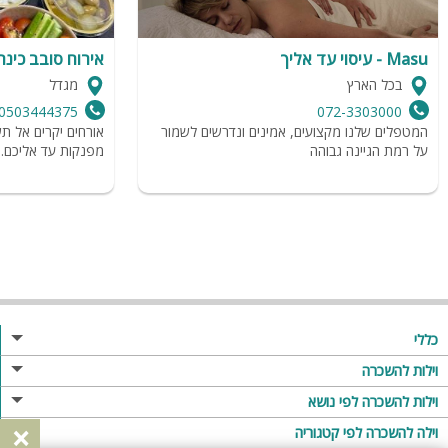
Masu - עיסוי עד אליך
אירוח סובב כינר
בכל הארץ
מגדל
0503444375
072-3303000
המטפלים שלנו מקצועים, אמינים ונדרשים לשמור
אורחים יקרים אל ת
על רמת הגיינה גבוהה
מפנקות עד אליכם.
כללי
מגזין
וילות להשכרה
פרסום באתר
וילות בצפון
וילות להשכרה לפי נושא
×
תקנון
וילות במרכז
וילה לזוגות
וילה להשכרה לפי קטגוריה