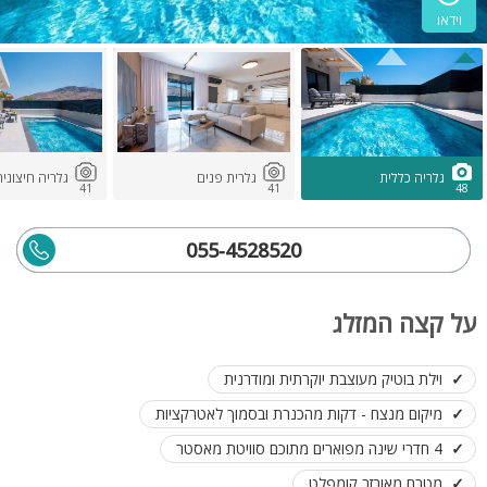
וידאו
גלריה כללית
גלרית פנים
גלריה חיצוני
41
41
48
055-4528520
על קצה המזלג
וילת בוטיק מעוצבת יוקרתית ומודרנית
מיקום מנצח - דקות מהכנרת ובסמוך לאטרקציות
4 חדרי שינה מפוארים מתוכם סוויטת מאסטר
מטבח מאובזר קומפלט