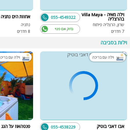
וילה מאיה - Villa Maya
אחוזת הים נתניה
055-4549322
בהרצליה
שרון, הרצליה פיתוח
נתניה
בדוק אם פנוי
7 חדרים
8 חדרים
וילות בסביבה
וילה עם בריכה
וילה עם בריכ
אבו דאבי בוטיק
פנטהאוז על הגג
055-4538229