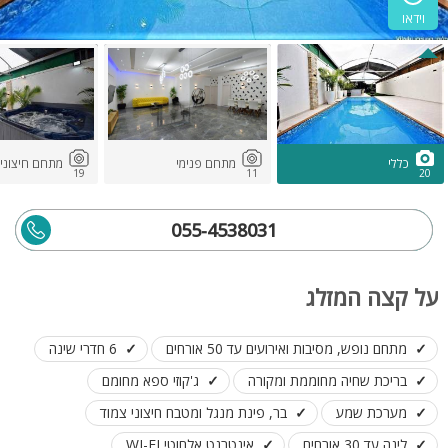
וידאו
כללי
מתחם פנימי
מתחם חיצוני
19
11
20
055-4538031
על קצה המזלג
מתחם נופש, מסיבות ואירועים עד 50 אורחים
6 חדרי שינה
בריכת שחיה מחוממת ומקורה
ג'קוזי ספא מחומם
מערכת שמע
בר, פינת מנגל ומטבח חיצוני צמוד
לינה עד 30 אורחים
אינטרנט אלחוטי WI-FI