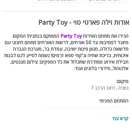
אודות וילה פארטי טוי - Party Toy
הכירו את מתחם האירוח
Party Toy
הממוקם בנתניה! המקום
מיועד למסיבות עד 50 אורחים, לרשות האורחים מתחם חיצוני עם
מדשאה גדולה, מגוון פינות ישיבה, עמדת בר, מערכת הגברה
איכותית, בריכת שחיה וג'קוזי ספא זרמים! נשמח לסייע לכם לבנות
חבילת אירוע מסודרת שתכלול את כל הספקים: צילום מגנטים,
אלכוהול, סידורי בלונים ועוד.
מיקום:
נתניה, רחוב הרכב 7
המתחם הפנימי
סלון מרווח עם מערכת ישיבה מעוצבת וטלוויזיה
פינת אוכל גדולה
קרא עוד
מטבח מאובזר עם כיריים חשמליות, כיור, תנור, מקרר, תמי 4
6 חדרי שינה