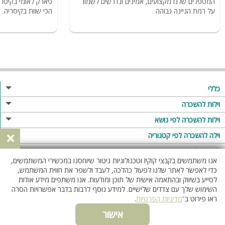
המטפלים שלנו מקצועים, אמינים ונדרשים לשמור
פארק לאומי בקיסר
על רמת הגיינה גבוהה
הכי שוות בקיסריה.
כללי
מגזין
וילות להשכרה
פרסום באתר
וילות בצפון
וילות להשכרה לפי נושא
×
תקנון
וילות במרכז
וילה לזוגות
וילה להשכרה לפי קטגוריה
מדיניות פרטיות
וילות בדרום
וילות למשפחות
וילות עם בריכה
לופטים להשכרה
אנו משתמשים בקבצי קוקיז וטכנולוגיות ניטור שיוחסנו במכשירי המשתמשים,
וילות באילת
וילות לציבור הדתי
וילה עם בריכה מחוממת
לופט
כדי לאפשר לאתר שלנו לפעול כהלכה, לעבד ולשפר את חווית המשתמש,
וילות בשרון
לסייע בשיווק ובהתאמה אישית של תוכן ומודעות. אנו משתפים מידע אודות
אירוח דרוזי
וילה עם בריכה מחוממת מקורה
לופטים בצפון
השימוש שלך עם צדדים שלישיים. למידע נוסף לרבות בדבר אפשרויות הסרה
וילות באזור החרמון
וילות למסיבות
וילות עם סאונה
לופטים בדרום
ראו פירוט ב־
מדיניות הפרטיות
.
וילות לאירועים
וילות עם ג'קוזי
לופטים במרכז
אישור
ווטסאפ
055-4538031