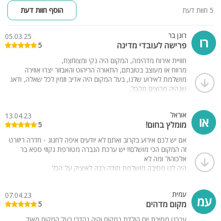
5 חוות דעת
הוסף חוות דעת
רונן בר
05.03.25
רו
פרישה לעובדי מדינה
5
חוויית אירוח מדהימה, המקום היה נקי ומצוחצח,
מרווח או מעוצב בטובתם, התאורה הריהוט והאבזור יצרו אווירה
מושלמת לאירוע שלנו, בעל המקום היה אדיב וזמין לכל שאלה, ודאג
שנהיה מרוצים מהכל,
המיקום נוח מאוד, ממליץ בחום היה אוכל בשפע ממליץ בחום
אוראל
13.04.23
או
מומלץ בחום!
5
אם יש לכם אירוע בקרוב ואתם לא יודעים איפה לחגוג - חדרה ריזורט
זה המקום הכי מושלם!! יש ערכת הגברה מטורפת גקוזי ספא בר
אלכוהול ומה לא
היה לנו מסיבה מושלמת תודה רבה לאיציק על הכל
עמית
07.04.23
עמ
מקום מדהים
5
ערכנו מסיבת יום הולדת במקום והיה נהדר! בעל המקום מאוד