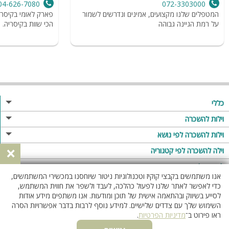
04-626-7080
072-3303000
המטפלים שלנו מקצועים, אמינים ונדרשים לשמור
פארק לאומי בקיסר
על רמת הגיינה גבוהה
הכי שוות בקיסריה.
כללי
מגזין
וילות להשכרה
פרסום באתר
וילות בצפון
וילות להשכרה לפי נושא
×
תקנון
וילות במרכז
וילה לזוגות
וילה להשכרה לפי קטגוריה
מדיניות פרטיות
וילות בדרום
וילות למשפחות
וילות עם בריכה
לופטים להשכרה
אנו משתמשים בקבצי קוקיז וטכנולוגיות ניטור שיוחסנו במכשירי המשתמשים,
וילות באילת
וילות לציבור הדתי
וילה עם בריכה מחוממת
לופט
כדי לאפשר לאתר שלנו לפעול כהלכה, לעבד ולשפר את חווית המשתמש,
וילות בשרון
לסייע בשיווק ובהתאמה אישית של תוכן ומודעות. אנו משתפים מידע אודות
אירוח דרוזי
וילה עם בריכה מחוממת מקורה
לופטים בצפון
השימוש שלך עם צדדים שלישיים. למידע נוסף לרבות בדבר אפשרויות הסרה
וילות באזור החרמון
וילות למסיבות
וילות עם סאונה
לופטים בדרום
ראו פירוט ב־
מדיניות הפרטיות
.
וילות לאירועים
וילות עם ג'קוזי
לופטים במרכז