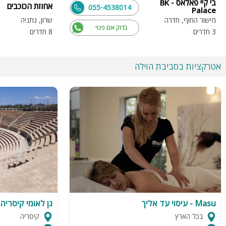
בי קיי פאלאס - BK
אחוזת הכוכבים
055-4538014
Palace
מישור החוף, חדרה
שרון, נתניה
בדוק אם פנוי
3 חדרים
8 חדרים
אטרקציות בסביבת הוילה
Masu - עיסוי עד אליך
גן לאומי קיסריה
בכל הארץ
קיסריה