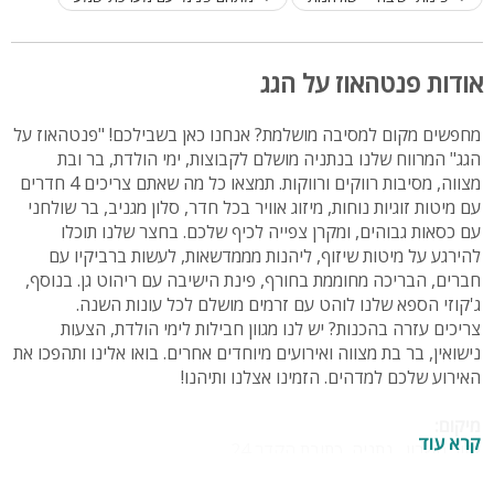
אודות פנטהאוז על הגג
מחפשים מקום למסיבה מושלמת? אנחנו כאן בשבילכם! "פנטהאוז על
הגג" המרווח שלנו בנתניה מושלם לקבוצות, ימי הולדת, בר ובת
מצווה, מסיבות רווקים ורווקות. תמצאו כל מה שאתם צריכים 4 חדרים
עם מיטות זוגיות נוחות, מיזוג אוויר בכל חדר, סלון מגניב, בר שולחני
עם כסאות גבוהים, ומקרן צפייה לכיף שלכם. בחצר שלנו תוכלו
להירגע על מיטות שיזוף, ליהנות מממדשאות, לעשות ברביקיו עם
חברים, הבריכה מחוממת בחורף, פינת הישיבה עם ריהוט גן. בנוסף,
ג'קוזי הספא שלנו לוהט עם זרמים מושלם לכל עונות השנה.
צריכים עזרה בהכנות? יש לנו מגוון חבילות לימי הולדת, הצעות
נישואין, בר בת מצווה ואירועים מיוחדים אחרים. בואו אלינו ותהפכו את
האירוע שלכם למדהים. הזמינו אצלנו ותיהנו!
מיקום:
קרא עוד
אזור השרון, נתניה, כתובת הקדר 24