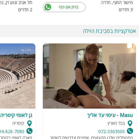
מישור החוף, חדרה
תל אביב וגוש דן, נת
בדוק אם פנוי
3 חדרים
2 חדרים
אטרקציות בסביבת הוילה
Masu - עיסוי עד אליך
גן לאומי קיסריה
בכל הארץ
קיסריה
04-626-7080
072-3303000
המטפלים שלנו מקצועים, אמינים ונדרשים לשמור
פארק לאומי בקיסר