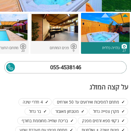
גלריה כללית
פנים המתחם
מתחם החצר
20
9
27
055-4538146
על קצה המזלג
מתחם למסיבות ואירועים עד 50 אורחים
4 חדרי שינה
מקרן צפייה גדול
מטבחון מאובזר
בר גדול
ג'קוזי ספא זרמים מפנק
בריכת שחייה מחוממת בחורף
פינות ישיבה + שולחנות
מתחם פנימי עם מערכת שמע