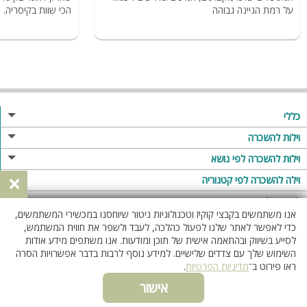
על רמת הגיינה גבוהה
הכי שוות בקיסריה.
כללי
מגזין
וילות להשכרה
פרסום באתר
וילות בצפון
וילות להשכרה לפי נושא
×
תקנון
וילות במרכז
וילה לזוגות
וילה להשכרה לפי קטגוריה
מדיניות פרטיות
וילות בדרום
וילות למשפחות
וילות עם בריכה
לופטים להשכרה
אנו משתמשים בקבצי קוקיז וטכנולוגיות ניטור שיוחסנו במכשירי המשתמשים,
וילות באילת
וילות לציבור הדתי
וילה עם בריכה מחוממת
לופט
כדי לאפשר לאתר שלנו לפעול כהלכה, לעבד ולשפר את חווית המשתמש,
וילות בשרון
לסייע בשיווק ובהתאמה אישית של תוכן ומודעות. אנו משתפים מידע אודות
אירוח דרוזי
וילה עם בריכה מחוממת מקורה
לופטים בצפון
השימוש שלך עם צדדים שלישיים. למידע נוסף לרבות בדבר אפשרויות הסרה
וילות באזור החרמון
וילות למסיבות
וילות עם סאונה
לופטים בדרום
ראו פירוט ב־
מדיניות הפרטיות
.
וילות לאירועים
וילות עם ג'קוזי
לופטים במרכז
אישור
ווטסאפ
055-4538146