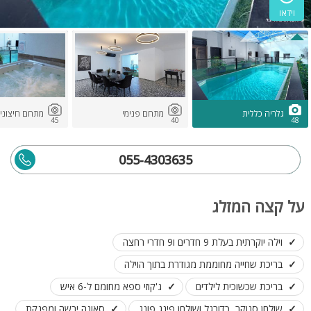
וידאו
גלריה כללית
מתחם פנימי
מתחם חיצוני
45
40
48
055-4303635
על קצה המזלג
וילה יוקרתית בעלת 9 חדרים ו9 חדרי רחצה
בריכת שחייה מחוממת מגודרת בתוך הוילה
בריכת שכשוכית לילדים
ג'קוזי ספא מחומם ל-6 איש
שולחן סנוקר, כדורגל ושולחן פינג פונג
סאונה יבשה ומפנקת