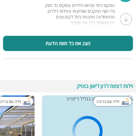
המקום גדול ומרווח הילדים עסוקים כל הזמן
בלי סוף מתקנים שולחנות פעילות לילדים
טרמפולינה מתנפח גדול לקטנטנים
נקי ומאובזר בכל מה שצריך
דוד מארח מכל הלב ודואג שהאורחים ירגישו בנוח ובבית
אנחנו נחזור ללא ספק
הצג את כל חוות הדעת
וילות דומות לדון ליאון בוטיק
וילה עם בריכה
וילה עם בריכ