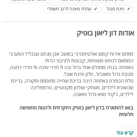
פינת מנגל
עמדת טעינה לרכב חשמלי
אודות דון ליאון בוטיק
מתחם אירוח קסום אולטימטיבי במושב אבן מנחם שבגליל המערבי
המותאם לנופש משפחות, קבוצות ולציבור הדתי.
האחוזה בנויה ממפלס אחד גדול ובה 9 חדרי שינה ו9 חדרי רחצה,
מטבח גדול ומאובזר, סלון ופינת אוכל.
גולת הכותרת באחוזה הינה בריכת שחייה מחוממת ומקורה, בריכת
שכשוכית לילדים, משחקי שולחן מקצועיים, טרמפולינה
לילדים, ג'קוזי ספא גדול וסאונה.
בואו להתארח בדון ליאון בוטיק היוקרתית ולהנות מחופשה
חלומית
מיקום
קרא עוד
מושב אבן מנחם, גליל מערבי, כ-30 דקות מנהריה