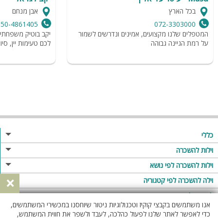
בכל הארץ
אבן מנחם
050-4861405
072-3303000
המטפלים שלנו מקצועים, אמינים ונדרשים לשמור
יקב בוטיק משפחתי 
על רמת הגיינה גבוהה
לכם טעימות יין, סיו
כללי
מגזין
וילות להשכרה
פרסום באתר
וילות בצפון
וילות להשכרה לפי נושא
×
תקנון
וילות במרכז
וילה לזוגות
וילה להשכרה לפי קטגוריה
מדיניות פרטיות
וילות בדרום
וילות למשפחות
וילות עם בריכה
לופטים להשכרה
אנו משתמשים בקבצי קוקיז וטכנולוגיות ניטור שיוחסנו במכשירי המשתמשים,
וילות באילת
וילות לציבור הדתי
וילה עם בריכה מחוממת
לופט
כדי לאפשר לאתר שלנו לפעול כהלכה, לעבד ולשפר את חווית המשתמש,