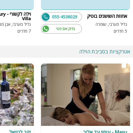
וילה לקש
אחוזת השושנים בוטיק
055-4538029
Villa
גליל מערבי, שומרה
גליל מערבי, אבן מנ
בדוק אם פנוי
5 חדרים
7 חדרים
אטרקציות בסביבת הוילה
Masu - עיסוי עד אליך
יקב לגזיאל