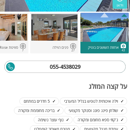
וידאו
אחוזת השושנים בוטיק
פנים הוילה
סוויטת Rose
7
27
43
055-4538029
על קצה המזלג
וילה איכותית לנופש בגליל המערבי
5 חדרים במתחם
שולחן פינג פונג וסנוקר מקצועי
בריכה מחוממת ומקורה
ג'קוזי ספא מחומם ומקורה
נוף עוצר נשימה
עמדת מנגל מקצועית
מטבח מאובזר קומפלט