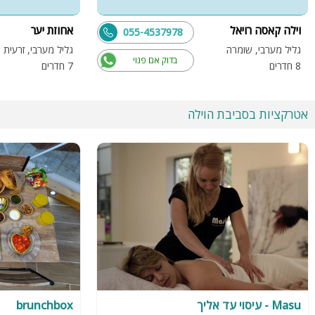
וילה קאסה רויאל
אחוזת יער
055-4537978
גליל מערבי, שומרה
גליל מערבי, זרעית
בדוק אם פנוי
8 חדרים
7 חדרים
אטרקציות בסביבת הוילה
Masu - עיסוי עד אליך
brunchbox