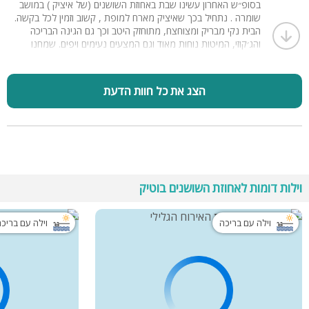
בסופ״ש האחרון עשינו שבת באחוזת השושנים (של איציק ) במושב
שומרה . נתחיל בכך שאיציק מארח למופת , קשוב וזמין לכל בקשה.
הבית נקי מבריק ומצוחצח, מתוחזק היטב וכך גם הגינה הבריכה
והג׳קוזי, המיטות נוחות מאוד וגם המצעים נעימים ויפים. שמחנו
שאיציק עידכן שיש שם גם פלטה ומיחם לשבת כך שלא היינו צריכים
להביא.
יש גם מקרר גדול ויפה ועוד מקרר קטן יותר ומכונת קפה וגם תמי 4
הצג את כל חוות הדעת
למרות הקור והגשם בחוץ נהננו מהבריכה המחוממת והסגורה היטב,
ומהג’קוזי החם והמרווח שצופה לנוף (שניהם נקיים ביותר)
תודה רבה איציק
בהחלט נשמח לחזור
וילות דומות לאחוזת השושנים בוטיק
וילה עם בריכה
וילה עם בריכ