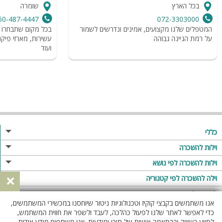
בכל הארץ
שומרה
50-487-4447
072-3303000
המטפלים שלנו מקצועים, אמינים ונדרשים לשמור
בכל מקום שתבחרו בב
על רמת הגיינה גבוהה
עשירות, מארזי פיקנ
ועוד
כללי
מגזין
וילות להשכרה
פרסום באתר
וילות בצפון
וילות להשכרה לפי נושא
×
תקנון
וילות במרכז
וילה לזוגות
וילה להשכרה לפי קטגוריה
מדיניות פרטיות
וילות בדרום
וילות למשפחות
וילות עם בריכה
לופטים להשכרה
אנו משתמשים בקבצי קוקיז וטכנולוגיות ניטור שיוחסנו במכשירי המשתמשים,
וילות באילת
וילות לציבור הדתי
וילה עם בריכה מחוממת
לופט
כדי לאפשר לאתר שלנו לפעול כהלכה, לעבד ולשפר את חווית המשתמש,
וילות בשרון
לסייע בשיווק ובהתאמה אישית של תוכן ומודעות. אנו משתפים מידע אודות