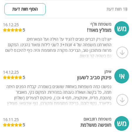
18 חוות דעת
הוסף חוות דעת
משפחת וולף
16.12.25
מש
מומלץ מאוד!
5
יש לנו רק דברים טובים להגיד על הוילה ועל המארחים.
התארחנו משפחה של 4 זוגות+3 לשני לילות ומאוד נהנינו. המקום
מרווח ומתוכנן טוב, הבריכה מקורה ומחוממת והיה כיף להיכנס לשם
גם כשהיה קר וגשום.
והכי חשוב, הוילה מתוחזקת בצורה מיטבית ונקיה מאוד, נראה מקום
חדש.
איתן
14.12.25
גם המארחים אנשים מאוד נעימים ודואגים להכל.
אי
פינוק סביב לשעון
5
נשאר לנו טעם של עוד.
תודה רבה!
נפשנו כמה משפחות באחוזת שושנים בשומרה. קבלת הפנים היתה
חמה, כל בקשה ושאלה נענתה במהירות. המקום נקי, מאובזר
(מטבח, מדיח, אינוקציה, תמי 4 וכו ), פינוקים לצעירים (שולחן
ביליארד, גקוזי לוהט, בריכה מחוממת ומקורה), נוף אירופאי. מומלץ
מאוד.
משפחת רוזנבאום
16.11.25
מש
חופשה מושלמת
5