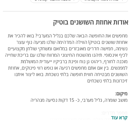
אודות אחוזת השושנים בוטיק
מחפשים את החופשה הבאה שלכם בגליל המערבי? בואו להכיר את
אחוזת שושנים בוטיק! הווילה המדהימה שלנו מציעה נוף עוצר
נשימה, חמישה חדרים מאובזרים במלואם ומשחקי שולחן מקצועיים
לכיף אינסופי. תיהנו מהשטח החיצוני המרווח שלנו עם בריכת שחייה
מוכנה לחורף, ריהוט גן נוח ופינת ברביקיו ייעודית המושלמת
למפגשים. בין אם אתם מחפשים רגיעה או נופש רווי פינוקים, אחוזת
השושנים מבטיחה חווית חופשה בלתי נשכחת. בואו ליצור איתנו
זיכרונות בלתי נשכחים
מיקום:
מושב שומרה, גליל מערבי, כ- 15 דקות נסיעה מנהריה
מספר חדרים:
קרא עוד
4 חדרי שינה בוילה, סוויטה חיצונית צמודה
סך הכל במתחם 5 חדרי שינה + 5 חדרי רחצה