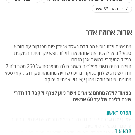
לינה עד 35 איש
אודות אחוזת אדר
מחפשים וילת נופש מבודדת בעלת אטרקציות מפנקות עם חורש
טבעי? בואו להכיר את אחוזת אדר! וילת נופש יוקרתית הממוקמת
בגליל המערבי במושב אבן מנחם.
הוילה בנויה משני מפלסים כאשר כולה מתפרסת על 260 מטר ולה 7
חדרי שינה, שולחן סנוקר, בריכת שחייה מחוממת ומקורה, ג'קוזי ספא
מחומם, פינות זולה ומגוון עצי נוי וצמחייה ירוקה.
בצמוד לוילה מתחם צימרים אשר ניתן לצרף ולקבל 11 חדרי
שינה ללינה של עד 60 אנשים
מפלס ראשון:
•סלון עם מערכת ישיבה גדולה, טלוויזיה חכמה 65 אינטש בחיבור
פרטנר, נטפליקס ויוטיוב
קרא עוד
•מטבח מאובזר הכולל: כיריים, מקרר, מיקרוגל, תנור, בר מים, כלי