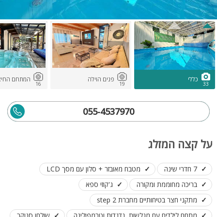
כללי
פנים הוילה
המתחם החיצו
16
19
33
055-4537970
על קצה המזלג
7 חדרי שינה
מטבח מאובזר + סלון עם מסך LCD
בריכה מחוממת ומקורה
ג'קוזי ספא
מתקני חצר בטיחותיים מחברת step 2
מתחם לילדים עם מגלשות, נדנדות וטרמפולינה
שולחן סנוקר