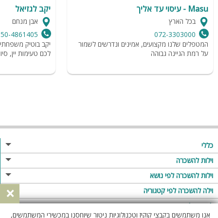
Masu - עיסוי עד אליך
יקב לגזיאל
בכל הארץ
אבן מנחם
050-4861405
072-3303000
המטפלים שלנו מקצועים, אמינים ונדרשים לשמור
יקב בוטיק משפחתי 
על רמת הגיינה גבוהה
לכם טעימות יין, סיו
כללי
מגזין
וילות להשכרה
פרסום באתר
וילות בצפון
וילות להשכרה לפי נושא
×
תקנון
וילות במרכז
וילה לזוגות
וילה להשכרה לפי קטגוריה
מדיניות פרטיות
וילות בדרום
וילות למשפחות
וילות עם בריכה
לופטים להשכרה
אנו משתמשים בקבצי קוקיז וטכנולוגיות ניטור שיוחסנו במכשירי המשתמשים,