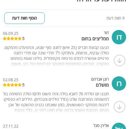
9 חוות דעת
הוסף חוות דעת
דוד
06.09.25
דו
ממליצים בחום
5
הגענו קבוצת חברים (25 איש) לחגוג סוף שבוע, והתפעלנו מהמקום.
הוילה ענקית, מרווחת, והחלוקה ל7 חדרי שינה עם חדרי רחצה
פרטיים אפשרה לכולם פרטיות מקסימלית. בילינו שעות במתחם
המקורה, הבריכה המחוממת והסנוקר היו להיט! הכל נקי, מעוצב
בטוב טעם, ובעלי הבית נתנו שירות מדהים.
רונן אברהם
02.08.25
רו
מושלם
5
חגגנו יום הולדת 70 לאבא בוילה והיה פשוט חלום! הוילה התאימה בול
למשפחה המורחבת שלנו (כולל הילדים והנכדים). הילדים לא הפסיקו
ליהנות ממתקני השעשועים, בזמן שאנחנו נהנינו מהשקט של אבן
מנחם. המטבח מאובזר ברמה שלא חווינו לפני כן, כולל מכונת
אספרסו ובר מים. הכל חדש, נקי, והיחס של המארחים היה מעל
ומעבר. תודה על חוויה משפחתית בלתי נשכחת!
אלירן סגל
27.11.22