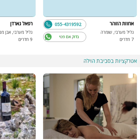
אחוזת הזוהר
רפאל גארדן
055-4319592
גליל מערבי, שומרה
גליל מערבי, אבן מנ
בדוק אם פנוי
7 חדרים
9 חדרים
אטרקציות בסביבת הוילה