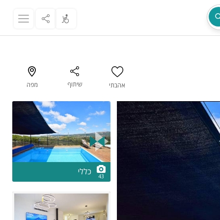
שיתוף
מפה
אהבתי
מת
2/43
כללי
43
ר