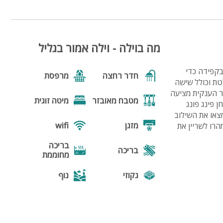
המתחם החיצוני
31
מה בוילה - וילה אמור בגליל
בקפידה כדי
חדר רחצה
מרפסת
לטת וכולל שישה
ר הענקית מציעה
מטבח מאובזר
מיטה זוגית
 פינג פונג
צאו את השילוב
מזגן
wifi
הרו לשריין את
בריכה
בריכה
מחוממת
גקוזי
נוף
מנגל
פינת מנגל