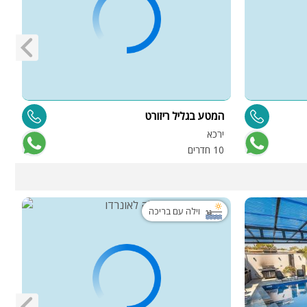
המטע בגליל ריזורט
ס
ירכא
ג
10 חדרים
5
וילה עם בריכה