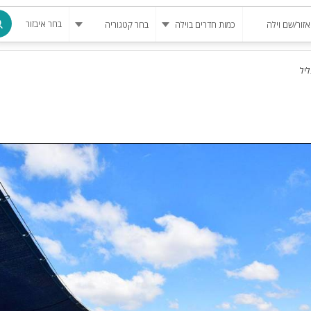
בחר איבזור
ליל
מרחב מוגן
בריכה
בריכה מחומ
פינת מנגל
להשכרה
סאונה
קריוקי
גקוזי
שולחן סנוק