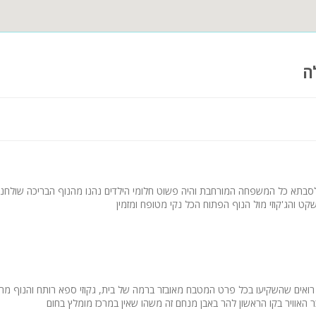
ה
 לסבתא כל המשפחה המורחבת והיה פשוט חלומי הילדים נהנו מהנוף הבריכה שולח
שקט והג'קוזי מול הנוף הפתוח הכל נקי מטופח ומזמין
רואים שהשקיעו בכל פרט המטבח מאובזר ברמה של בית, גקוזי ספא רותח והנוף 
האוויר בקו הראשון להר באבן מנחם זה משהו שאין במרכז מומלץ בחום