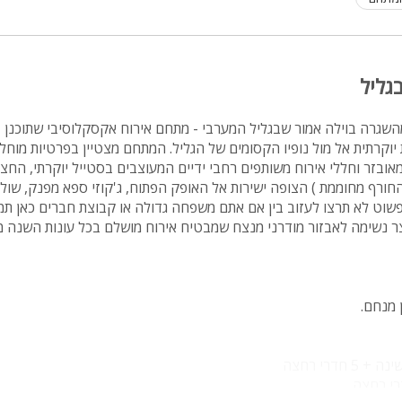
מיטה זוגית
פינת אוכל
גליל
wifi
 מהשגרה בוילה אמור שבגליל המערבי - מתחם אירוח אקסקלוסיבי שתוכנן 
hot
 יוקרתית אל מול נופיו הקסומים של הגליל. המתחם מצטיין בפרטיות מוח
מחירים
ובזר וחללי אירוח משותפים רחבי ידיים המעוצבים בסטייל יוקרתי, החצ
חורף מחוממת ) הצופה ישירות אל האופק הפתוח, ג'קוזי ספא מפנק, שולחן
בזול
פשוט לא תרצו לעזוב בין אם אתם משפחה גדולה או קבוצת חברים כאן תמ
וצר נשימה לאבזור מודרני מנצח שמבטיח אירוח מושלם בכל עונות השנה מ
בתי נופש
שולחן פול
הוקי אוויר
 מנחם.
חדר קולנוע
שף
נוף