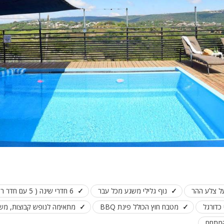
פלייסטיישן
Xbox
ארוחת בוקר
שולחן פוקר
מקרן
גישה לנכים
קבוצות גדול
בריכה מקור
מסך lcd
מרפסת
מטבח
על צלע ההר
נוף גלילי משגע מכל עבר
6 חדרי שינה ( 5 עם חדר רחצה פרטי )
משפחות
 כדורגל
מטבח חוץ הכולל פינת BBQ
מתאימה לנופש קבוצות, משפ
גדולות