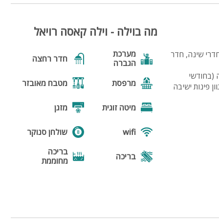
סביבת המקום והנוף
5
מה בוילה - וילה קאסה רויאל
מערכת
יאל הינה אחת הוילות המיוחדות ביותר באזור הצפון. הוילה מתפרסת על 3 דונם וכוללת 8 חדרי שינה, חדר
חדר רחצה
הגברה
 (בחודשי
מרפסת
מטבח מאובזר
ן פינות ישיבה
מיטה זוגית
מזגן
wifi
שולחן סנוקר
בריכה
בריכה
מחוממת
גקוזי
נוף
מנגל
פינת מנגל