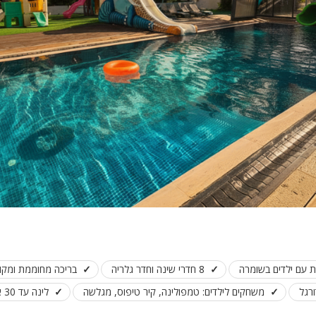
פלייסטיישן
Xbox
ארוחת בוקר
שולחן פוקר
מקרן
גישה לנכים
קבוצות גדול
בריכה מקור
מסך lcd
מרפסת
מטבח
 עם ילדים בשומרה
8 חדרי שינה וחדר גלריה
בריכה מחוממת ומקו
משפחות
ורגל
משחקים לילדים: טמפולינה, קיר טיפוס, מגלשה
לינה עד 30 אורחים
גדולות