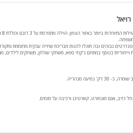
מיטה זוגית
רויאל
פינת אוכל
wifi
קאסה רו
משפחה.
hot
טנדרטים גבוהים ובה תוכלו להנות מבריכת שחייה ענקית מחוממת ומקורה
ייחודית! בנוסף במתחם ג'קוזי ספא, משחקי שולחן, משחקים לילדים, מגוו
מחירים
בזול
בתי נופש
 דק' נסיעה מנהריה.
שולחן פול
הוקי אוויר
חל כזיב, אגם מונפורט, קארטינג ורכיבה על סוסים.
חדר קולנוע
שף
נוף