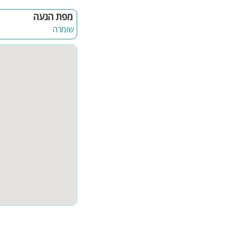
פנים הוילה:
מפת הגעה
סלון מרווח עם מסך טלוויז
שומרה
מטבח מאובזר בשלמות מדוי
פינת אוכל מהודרת המיועדת ל- 12
קומת פנאי עם שולחן כדור
8 חדרי שינה
חדר גלריה
אבזור החדרים:
מיטה זוגית נוחה, ארונות ושידות אחסו
המתחם החיצוני:
שולחן פינג פונג מקצועי
פינות ישיבה נוחות
מיטות שיזוף וערסלים
ג'קוזי ספא מקורה ל-5 אנשים
מקלחון
משחקים לילדים: נדנדות, 
בריכה גדולה, מחוממת ו
פינת מנגל מאובזרת עם כ