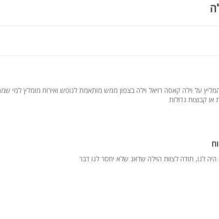
ה
וצות, אירועי יוקרה, ימי כיף לוועדי עובדים, השקות יוקרתיות ומסיבות סולי
יחם + ובית כנסת באזור
מליץ על וילה קאסה רויאל וילה בצפון ממש מותאמת לנופש ואירוח מומלץ למי שמח
או קבוצות גדולות
ח
היה לנו, תודה לצוות הוילה שדאג שלא יחסר לנו דבר