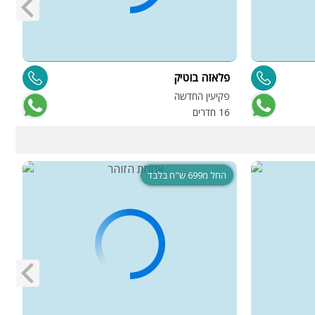
פלאזה בוטיק
א
פקיעין החדשה
ג
16 חדרים
8 
החל מ699 ש"ח בלבד