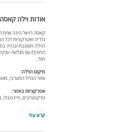
אודות וילה קאסה 
גלריה ואטרקציות לכל ה
הוילה מעוצבת ובנויה בס
החורף) עם מגלשה ענקית ו
ועוד..
מיקום הוילה:
אזור הגליל המערבי, מושב שומרה, כ- 30
אטרקציות באזור:
טרקטורונים, פיינטבול, נ
מספר חדרים:
קרא עוד
8 חדרי שינה + חדר גלריה
6 חדרי רחצה