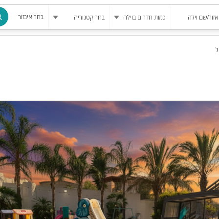
בחר איבזור
ל
מרחב מוגן
בריכה
בריכה מחומ
פינת מנגל
להשכרה
סאונה
קריוקי
גקוזי
שולחן סנוק