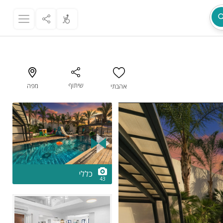
שיתוף
מפה
אהבתי
מת
2/43
כללי
43
ר