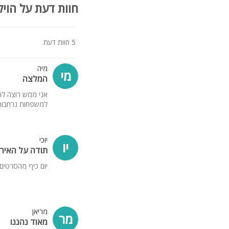
חנייה ענקית ופרטית
חוות דעת על הויל
קהל יעד:
מיועד לזוגות, משפחות, קב
5 חוות דעת
לארח עד 30 איש כולל לינה.
לציבור הדתי - פלטה + מ
מיה
מי
המלצה
אני ממש רוצה לה
למשפחות נרחבות 
יוכי
יו
תודה על האירו
יום כיף מהסרטים 
מריאן
מר
מאוד נהננו