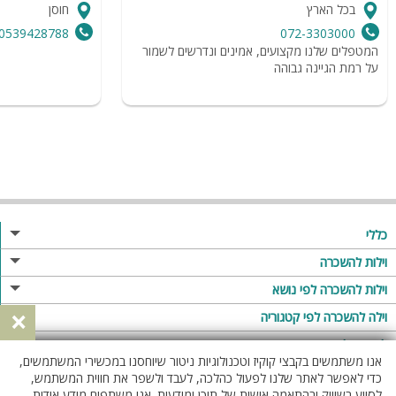
בכל הארץ
חוסן
0539428788
072-3303000
המטפלים שלנו מקצועים, אמינים ונדרשים לשמור
על רמת הגיינה גבוהה
כללי
מגזין
וילות להשכרה
פרסום באתר
וילות בצפון
וילות להשכרה לפי נושא
×
תקנון
וילות במרכז
וילה לזוגות
וילה להשכרה לפי קטגוריה
מדיניות פרטיות
וילות בדרום
וילות למשפחות
וילות עם בריכה
לופטים להשכרה
אנו משתמשים בקבצי קוקיז וטכנולוגיות ניטור שיוחסנו במכשירי המשתמשים,
וילות באילת
וילות לציבור הדתי
וילה עם בריכה מחוממת
לופט
כדי לאפשר לאתר שלנו לפעול כהלכה, לעבד ולשפר את חווית המשתמש,
וילות בשרון
לסייע בשיווק ובהתאמה אישית של תוכן ומודעות. אנו משתפים מידע אודות
אירוח דרוזי