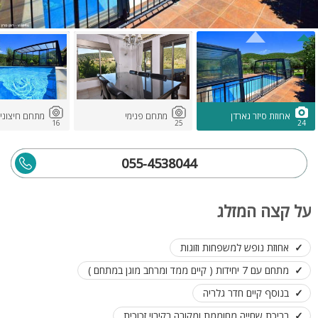
אחוזת סיזר גארדן
מתחם פנימי
מתחם חיצוני
16
25
24
055-4538044
על קצה המזלג
אחוזת נופש למשפחות וזוגות
מתחם עם 7 יחידות ( קיים ממד ומרחב מוגן במתחם )
בנוסף קיים חדר גלריה
בריכת שחייה מחוממת ומקורה בקירוי זכוכית