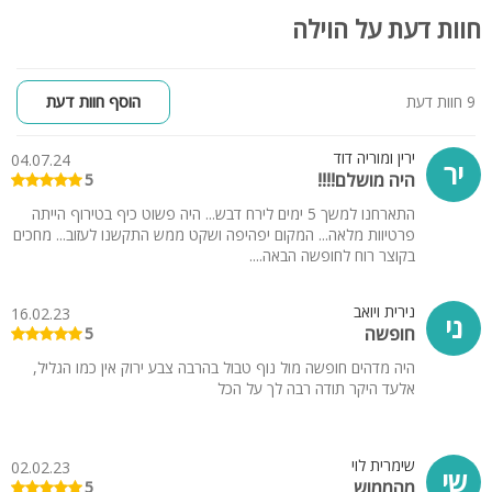
חוות דעת על הוילה
9 חוות דעת
הוסף חוות דעת
ירין ומוריה דוד
04.07.24
יר
היה מושלם!!!!
5
התארחנו למשך 5 ימים לירח דבש... היה פשוט כיף בטירוף הייתה
פרטיוות מלאה... המקום יפהיפה ושקט ממש התקשנו לעזוב... מחכים
בקוצר רוח לחופשה הבאה....
נירית ויואב
16.02.23
ני
חופשה
5
היה מדהים חופשה מול נוף טבול בהרבה צבע ירוק אין כמו הגליל,
אלעד היקר תודה רבה לך על הכל
שימרית לוי
02.02.23
שי
מהממוש
5