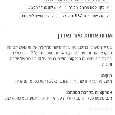
ג'קוזי ספא מחומם ומקורה
שולחן סנוקר מקצועי
מדשאות, פינת BBQ וריהוט גן
לא מתאים למסיבות
אודות אחוזת סיזר גארדן
בגליל המערבי במושב פקיעין החדשה ממוקמת אחוזת נופש קסומה
הנקראת אחוזת סיגר גארדן, האחוזה מתפרסת על 2 דונם כוללת
בתוכה כ-7 סוויטות מפנקות, הוילה בנויה על 400 מטר של יוקרה
ואיכות.
מיקום:
מושב פקיעין החדשה, גליל מערבי ב-30 דקות נסיעה מנהריה
אטרקציות בקרבת המתחם:
אגם מונפורט, קרטינג, החלקה על הקרח, איי ג'אמפ, מערכת הקשת
מספר חדרים:
סך הכל 7 חדרים במתחם + חדר גלריה ( מתוכם חדר ממ"ד )