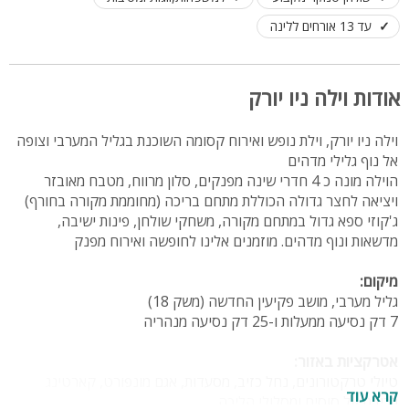
עד 13 אורחים ללינה
אודות וילה ניו יורק
וילה ניו יורק, וילת נופש ואירוח קסומה השוכנת בגליל המערבי וצופה
אל נוף גלילי מדהים
הוילה מונה כ 4 חדרי שינה מפנקים, סלון מרווח, מטבח מאובזר
ויציאה לחצר גדולה הכוללת מתחם בריכה (מחוממת מקורה בחורף)
ג'קוזי ספא גדול במתחם מקורה, משחקי שולחן, פינות ישיבה,
מדשאות ונוף מדהים. מוזמנים אלינו לחופשה ואירוח מפנק
מיקום:
גליל מערבי, מושב פקיעין החדשה (משק 18)
7 דק נסיעה ממעלות ו-25 דק נסיעה מנהריה
אטרקציות באזור:
טיולי טרקטורונים, נחל כזיב, מסעדות, אגם מונפורט, קארטינג
קרא עוד
רכיבה על סוסים ומסלולי הליכה.