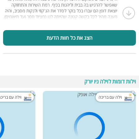
שאפשר להרגיש בה בבית וליהנות בכיף. רמת השירות והתחזוקה
יוצאת דופן הם עברו בכל בוקר לסדר את הג'קוזי ולנקות מסביב, והיה
מענה מהיר לכל בקשה קטנה שהייתה לנו (מציוד חסר ועד תיאומים).
היחס של רחל חם מאוד, כולל עוגה ביתית מעולה שקיבלנו בשישי.
מומלץ מאוד למי שמחפש אירוח איכותי, נקי ובגובה העיניים.
הצג את כל חוות הדעת
וילות דומות לוילה ניו יורק
וילה עם בריכה
וילה עם בריכ