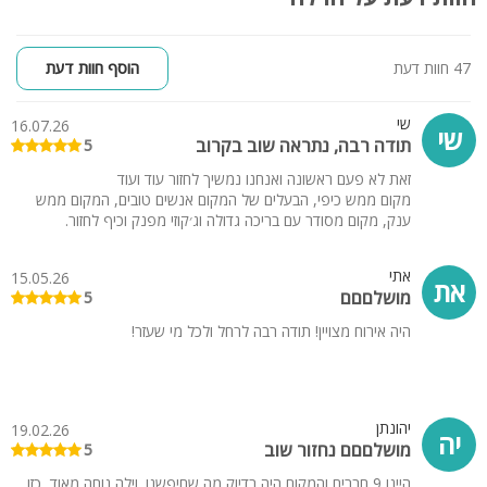
47 חוות דעת
הוסף חוות דעת
שי
16.07.26
שי
תודה רבה, נתראה שוב בקרוב
5
זאת לא פעם ראשונה ואנחנו נמשיך לחזור עוד ועוד
מקום ממש כיפי, הבעלים של המקום אנשים טובים, המקום ממש
ענק, מקום מסודר עם בריכה גדולה וג׳קוזי מפנק וכיף לחזור.
אתי
15.05.26
את
מושלםםם
5
היה אירוח מצויין! תודה רבה לרחל ולכל מי שעזר!
יהונתן
19.02.26
יה
מושלםםם נחזור שוב
5
היינו 9 חברים והמקום היה בדיוק מה שחיפשנו. וילה נוחה מאוד, כזו