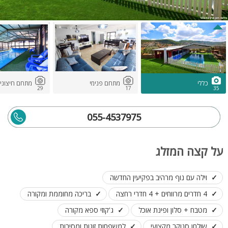
כללי
מתחם פנימי
מתחם חיצוני
29
17
35
055-4537975
על קצה המזלג
וילה עם נוף מרהיב בפקיעין החדשה
4 חדרים מרווחים + 4 חדרי רחצה
בריכה מחוממת ומקורה
מטבח + סלון ופינת אוכל
ג'קוזי ספא מקורה
שולחן סנוקר מקצועי
למשפחות,זוגות ומסיבות