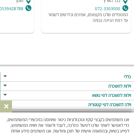
בכל הארץ
חוסן
0539428788
072-3303000
המטפלים שלנו מקצועים, אמינים ונדרשים לשמור
על רמת הגיינה גבוהה
כללי
מגזין
וילות להשכרה
פרסום באתר
וילות בצפון
וילות להשכרה לפי נושא
×
תקנון
וילות במרכז
וילה לזוגות
וילה להשכרה לפי קטגוריה
מדיניות פרטיות
וילות בדרום
וילות למשפחות
וילות עם בריכה
לופטים להשכרה
אנו משתמשים בקבצי קוקיז וטכנולוגיות ניטור שיוחסנו במכשירי המשתמשים,
וילות באילת
וילות לציבור הדתי
וילה עם בריכה מחוממת
לופט
כדי לאפשר לאתר שלנו לפעול כהלכה, לעבד ולשפר את חווית המשתמש,
וילות בשרון
לסייע בשיווק ובהתאמה אישית של תוכן ומודעות. אנו משתפים מידע אודות
אירוח דרוזי
וילה עם בריכה מחוממת מקורה
לופטים בצפון