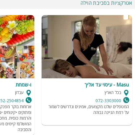
אטרקציות בסביבת הוילה
מטבח מאובזר
פינת אוכל
חצר הוילה:
בריכה פרטית מקורה
שולחן סנוקר
עמדת מנגל
ריהוט גן
Masu - עיסוי עד אליך
ו-שמחת
בכל הארץ
עבדון
052-2504854
072-3303000
המטפלים שלנו מקצועים, אמינים ונדרשים לשמור
ארוחות בוקר מפנק
על רמת הגיינה גבוהה
ומתוקים •קינוחים •ב
והרמות כוסית. מחכ
המושלם! קיימים מש
והסביבה