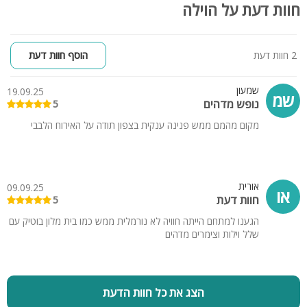
חוות דעת על הוילה
סלון עם מסך LCD
ג'קוזי ספא מול נוף מרהיב
נוף עוצר נשימה מכל סוויטה
2 חוות דעת
הוסף חוות דעת
מתחם חיצוני:
פינת מנגל
שמעון
19.09.25
שמ
ג'קוזי ספא מפנק צופה לנוף
נופש מדהים
5
פינות ישיבה
מקום מהמם ממש פנינה ענקית בצפון תודה על האירוח הלבבי
וילת מנדלסון:
מספר חדרים:
10 חדרי שינה + 10 חדרי רחצה
אורית
09.09.25
חדר נוסף עם 4 מיטות יחיד
או
חוות דעת
5
פנים הוילה:
הגענו למתחם הייתה חוויה לא נורמלית ממש כמו בית מלון בוטיק עם
שלל וילות וצימרים מדהים
סלון ענק עם מסך טלוויזיה
מטבח מאובזר קומפלט
פינת אוכל גדולה
בריכה מחוממת ומקורה
הצג את כל חוות הדעת