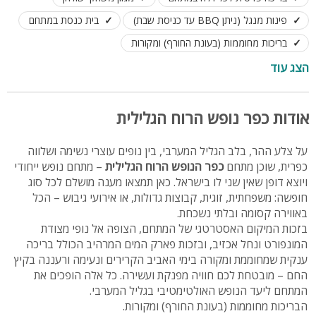
פינות מנגל (ניתן BBQ עד כניסת שבת)
בית כנסת במתחם
בריכות מחוממות (בעונת החורף) ומקורות
נוף מרהיב ועוצר נשימה
הצג עוד
מתאים לנופש ואירוח זוגות, משפחות וקבוצות גדולות
אודות כפר נופש הרוח הגלילית
על צלע ההר, בלב הגליל המערבי, בין נופים עוצרי נשימה ושלווה
כפרית, שוכן מתחם
כפר הנופש הרוח הגלילית
– מתחם נופש ייחודי
ויוצא דופן שאין שני לו בישראל. כאן תמצאו מענה מושלם לכל סוג
חופשה: משפחתית, זוגית, קבוצות גדולות, או אירועי גיבוש – הכל
באווירה קסומה ובלתי נשכחת.
בזכות המיקום האסטרטגי של המתחם, הצופה אל נופי מצודת
המונפורט ונחל אכזיב, ובזכות פארק המים המרהיב הכולל בריכה
ענקית שמחוממת ומקורה בימי האביב הקרירים ונעימה ורעננה בקיץ
החם – מובטחת לכם חוויה מפנקת ועשירה. כל אלה הופכים את
המתחם ליעד הנופש האולטימטיבי בגליל המערבי.
הבריכות מחוממות (בעונת החורף) ומקורות.