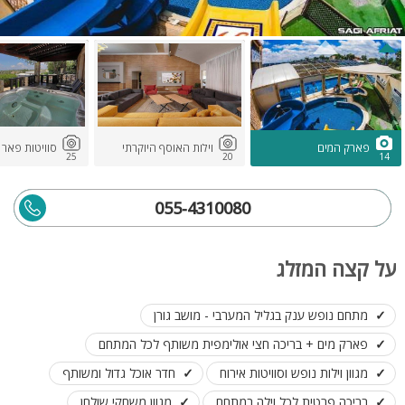
פארק המים
וילות האוסף היוקרתי
סוויטות פאר 
25
20
14
055-4310080
על קצה המזלג
מתחם נופש ענק בגליל המערבי - מושב גורן
פארק מים + בריכה חצי אולימפית משותף לכל המתחם
מגוון וילות נופש וסוויטות אירוח
חדר אוכל גדול ומשותף
בריכה פרטית לכל וילה במתחם
מגוון משחקי שולחן