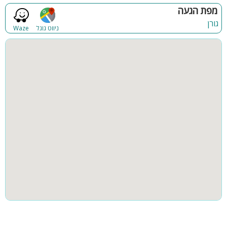
נוף
מנגל
מפת הגעה
פנים הוילה:
גורן
פינת מנגל
פינות ישיבה
ניווט גוגל
Waze
סלון מרווח עם מסך LCD
מטבח מאובזר
תאורת גן
גינה
בריכה פרטית פנימית מחוממת ומקורה
שולחן סנוקר מקצועי
בריכה מקורה
חצר
חצר הוילה:
שולחן טניס
קבוצות גדולות
עמדת ברביקיו
ריהוט גן איכותי
סוויטות פאר:
מספר סוויטות:
8 סוויטות יוקרתיות, כל אחת עם חדר רחצה פרטי
פנים כל סוויטה:
חדר ילדים נפרד
מטבח מאובזר
פינת אוכל